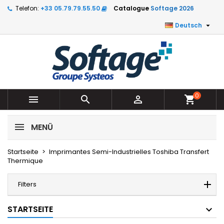
Telefon:
+33 05.79.79.55.50
Catalogue
Softage 2026

Deutsch
0



shopping_cart
MENÜ
Startseite
Imprimantes Semi-Industrielles Toshiba Transfert
Thermique
Filters
STARTSEITE