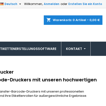

Deutsch
Willkommen,
Anmelden
oder
Erstellen Sie ein Konto
shopping_cart
Warenkorb:
0
Artikel - 0,00 €
ETIKETTENERSTELLUNGSSOFTWARE
KONTAKT
rucker
rcode-Druckers mit unseren hochwertigen
transfer-Barcode-Druckers mit unseren professionellen
und Ihre Etikettenrollen für außergewöhnliche Ergebnisse.