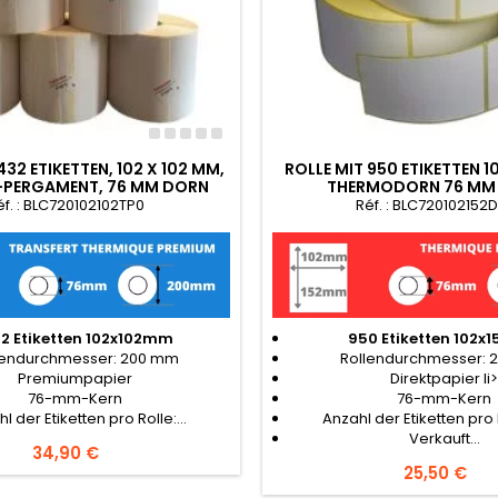
432 ETIKETTEN, 102 X 102 MM,
ROLLE MIT 950 ETIKETTEN 1
-PERGAMENT, 76 MM DORN
THERMODORN 76 MM
Ø200
éf. : BLC720102102TP0
Réf. : BLC720102152
32 Etiketten 102x102mm
950 Etiketten 102
lendurchmesser: 200 mm
Rollendurchmesser:
Premiumpapier
Direktpapier li
76-mm-Kern
76-mm-Kern
l der Etiketten pro Rolle:...
Anzahl der Etiketten pro 
Verkauft...
Preis
34,90 €
Preis
25,50 €