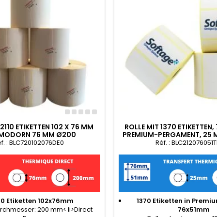
2110 ETIKETTEN 102 X 76 MM
ROLLE MIT 1370 ETIKETTEN, 
MODORN 76 MM Ø200
PREMIUM-PERGAMENT, 25 
127 MM
f. : BLC720102076DE0
Réf. : BLC212076051
10 Etiketten 102x76mm
1370 Etiketten in Premi
rchmesser: 200 mm< li>Direct
76x51mm