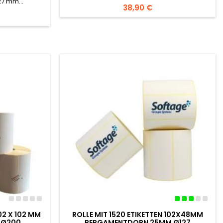
7 mm...
Preis
38,90 €
102 X 102 MM
ROLLE MIT 1520 ETIKETTEN 102X48MM
 Ø200
PERGAMENTDORN 25MM Ø127