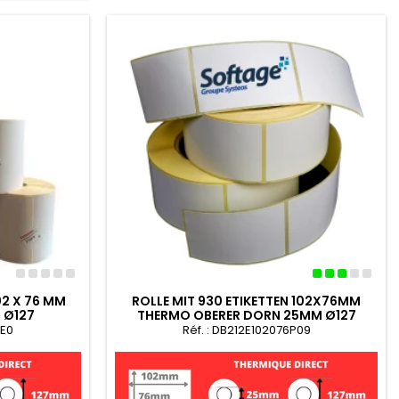
02 X 76 MM
ROLLE MIT 930 ETIKETTEN 102X76MM
 Ø127
THERMO OBERER DORN 25MM Ø127
DE0
Réf. : DB212E102076P09