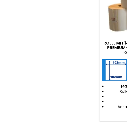
ROLLE MIT 1
PREMIUM
R
14
Rol
Anzah