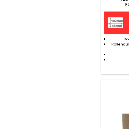
R
15
Rollendur