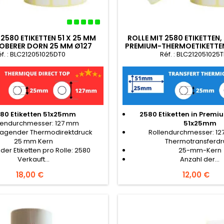
 2580 ETIKETTEN 51 X 25 MM
ROLLE MIT 2580 ETIKETTEN, 
OBERER DORN 25 MM Ø127
PREMIUM-THERMOETIKETTEN
DORN
éf. : BLC212051025DT0
Réf. : BLC212051025
80 Etiketten 51x25mm
2580 Etiketten in Premi
lendurchmesser: 127 mm
51x25mm
ragender Thermodirektdruck
Rollendurchmesser: 127
25 mm Kern
Thermotransferdr
der Etiketten pro Rolle: 2580
25-mm-Kern
Verkauft...
Anzahl der...
Preis
18,00 €
Preis
12,00 €