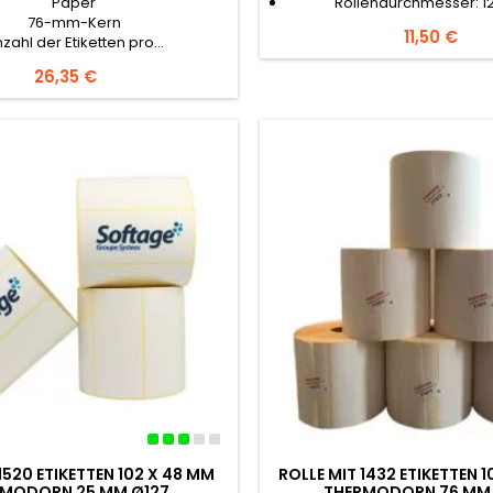
Paper
Rollendurchmesser: 12
76-mm-Kern
Preis
11,50 €
zahl der Etiketten pro...
Preis
26,35 €
1520 ETIKETTEN 102 X 48 MM
ROLLE MIT 1432 ETIKETTEN 
RMODORN 25 MM Ø127
THERMODORN 76 MM