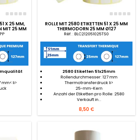
51 X 25 MM,
ROLLE MIT 2580 ETIKETTEN 51 X 25 MM
 MIT 25 MM
THERMODORN 25 MM Ø127
TPP
Réf. : BLC212051025TS0
umqualität
2580 Etiketten 51x25mm
Rollendurchmesser: 127 mm
 mm< li>
Thermotransferdruck li>
uck
25-mm-Kern
Anzahl der Etiketten pro Rolle: 2580
Verkauft in...
Preis
8,50 €