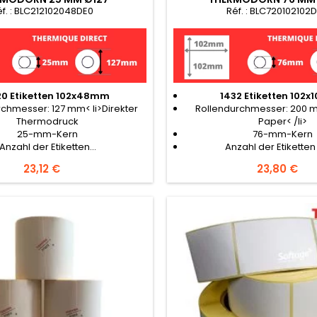
éf. : BLC212102048DE0
Réf. : BLC720102102
20 Etiketten 102x48mm
1432 Etiketten 102
chmesser: 127 mm< li>Direkter
Rollendurchmesser: 200 m
Thermodruck
Paper< /li>
25-mm-Kern
76-mm-Kern
Anzahl der Etiketten...
Anzahl der Etiketten 
Preis
23,12 €
Preis
23,80 €