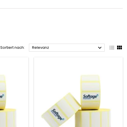



Sortiert nach:
Relevanz