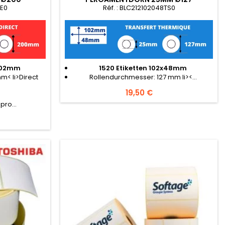
DE0
Réf. : BLC212102048TS0
x102mm
1520 Etiketten 102x48mm
m< li>Direct
Rollendurchmesser: 127 mm li><...
Preis
19,50 €
pro...