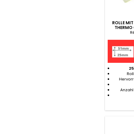
ROLLE MIT
THERMO 
R
25
Rol
Hervor
Anzahl 