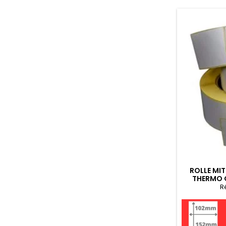
ROLLE MIT
THERMO 
R