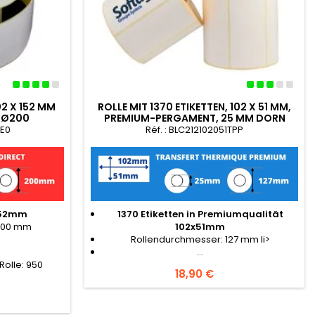
02 X 152 MM
ROLLE MIT 1370 ETIKETTEN, 102 X 51 MM,
 Ø200
PREMIUM-PERGAMENT, 25 MM DORN
Ø127
DE0
Réf. : BLC212102051TPP
x152mm
1370 Etiketten in Premiumqualität
 200 mm
102x51mm
>
Rollendurchmesser: 127 mm li>
...
Rolle: 950
Preis
18,90 €