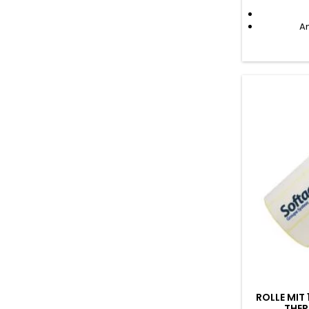
An
ROLLE MIT 
THE