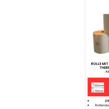
ROLLE MIT 
THER
Ré
21
Rollendu