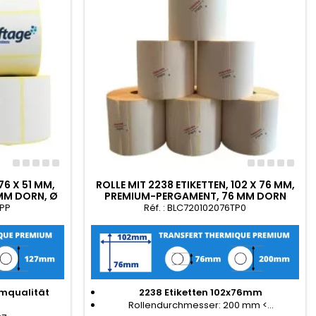
76 X 51 MM,
ROLLE MIT 2238 ETIKETTEN, 102 X 76 MM,
MM DORN, Ø
PREMIUM-PERGAMENT, 76 MM DORN
Ø200
TPP
Réf. : BLC720102076TP0
umqualität
2238 Etiketten 102x76mm
Rollendurchmesser: 200 mm <...