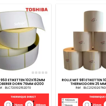
 950 ETIKETTEN 102X152MM
ROLLE MIT 981 ETIKETTEN 1
OBERER DORN 76MM Ø200
THERMODORN 25 MM
éf. : BLC720102152DT0
Réf. : BLC212102076