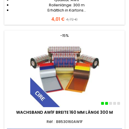
Rollenlänge: 300 m
Erhältlich in Kartons...
Preis
4,01 €
Verkaufspreis
4,72 €
-15%
WACHSBAND AW1F BREITE 160 MM LÄNGE 300 M
Réf. : B8530160AW1F