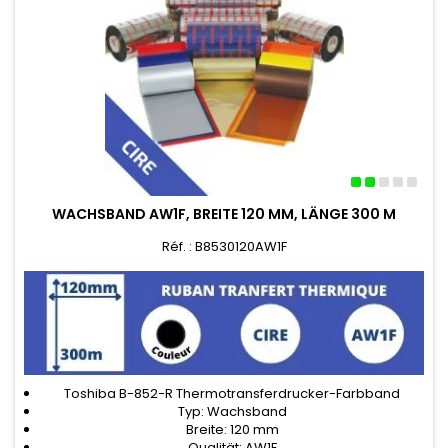
WACHSBAND AW1F, BREITE 120 MM, LÄNGE 300 M
Réf. : B8530120AW1F
Toshiba B-852-R Thermotransferdrucker-Farbband
Typ: Wachsband
Breite: 120 mm
Qualität: AW1F