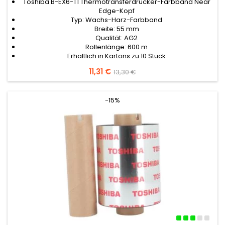
Toshiba B-EX6-T1 Thermotransferdrucker-Farbband Near
Edge-Kopf
Typ: Wachs-Harz-Farbband
Breite: 55 mm
Qualität: AG2
Rollenlänge: 600 m
Erhältlich in Kartons zu 10 Stück
Preis
11,31 €
Verkaufspreis
13,30 €
-15%