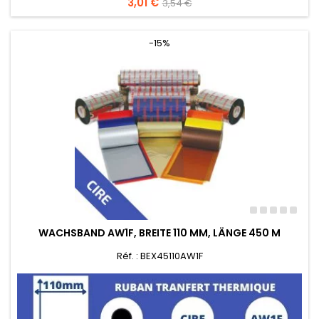
Preis
3,01 €
Verkaufspreis
3,54 €
-15%
WACHSBAND AW1F, BREITE 110 MM, LÄNGE 450 M
Réf. : BEX45110AW1F