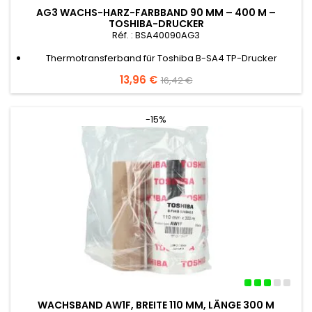
AG3 WACHS-HARZ-FARBBAND 90 MM – 400 M –
TOSHIBA-DRUCKER
Réf. : BSA40090AG3
Thermotransferband für Toshiba B-SA4 TP-Drucker
Preis
13,96 €
Verkaufspreis
16,42 €
-15%
WACHSBAND AW1F, BREITE 110 MM, LÄNGE 300 M