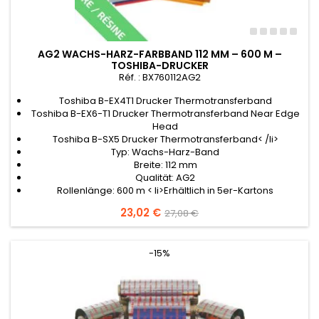
AG2 WACHS-HARZ-FARBBAND 112 MM – 600 M –
TOSHIBA-DRUCKER
Réf. : BX760112AG2
Toshiba B-EX4T1 Drucker Thermotransferband
Toshiba B-EX6-T1 Drucker Thermotransferband Near Edge
Head
Toshiba B-SX5 Drucker Thermotransferband< /li>
Typ: Wachs-Harz-Band
Breite: 112 mm
Qualität: AG2
Rollenlänge: 600 m < li>Erhältlich in 5er-Kartons
Preis
23,02 €
Verkaufspreis
27,08 €
-15%