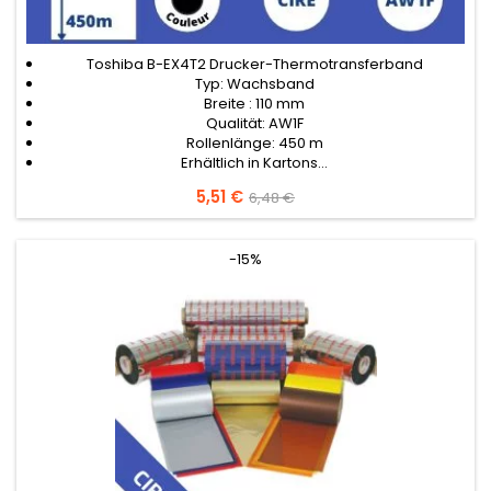
Toshiba B-EX4T2 Drucker-Thermotransferband
Typ: Wachsband
Breite : 110 mm
Qualität: AW1F
Rollenlänge: 450 m
Erhältlich in Kartons...
Preis
5,51 €
Verkaufspreis
6,48 €
-15%