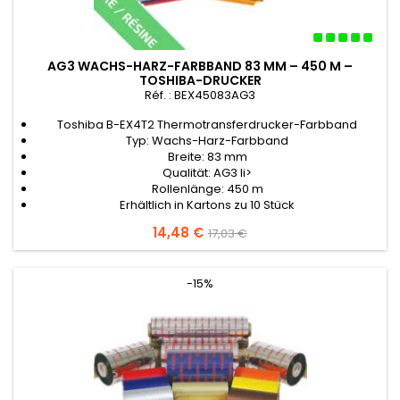
AG3 WACHS-HARZ-FARBBAND 83 MM – 450 M –
TOSHIBA-DRUCKER
Réf. : BEX45083AG3
Toshiba B-EX4T2 Thermotransferdrucker-Farbband
Typ: Wachs-Harz-Farbband
Breite: 83 mm
Qualität: AG3 li>
Rollenlänge: 450 m
Erhältlich in Kartons zu 10 Stück
Preis
14,48 €
Verkaufspreis
17,03 €
-15%