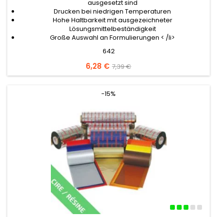
ausgesetzt sind
Drucken bei niedrigen Temperaturen
Hohe Haltbarkeit mit ausgezeichneter
Lösungsmittelbeständigkeit
Große Auswahl an Formulierungen < /li>
642
Preis
6,28 €
Verkaufspreis
7,39 €
-15%