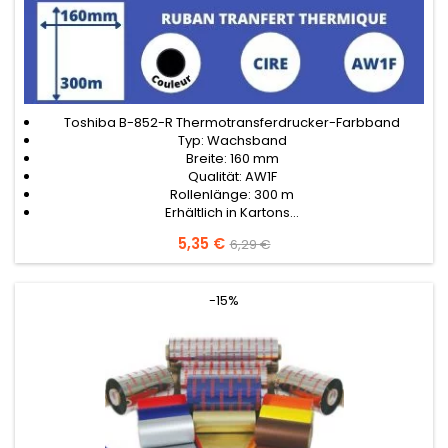
Toshiba B-852-R Thermotransferdrucker-Farbband
Typ: Wachsband
Breite: 160 mm
Qualität: AW1F
Rollenlänge: 300 m
Erhältlich in Kartons...
Preis
5,35 €
Verkaufspreis
6,29 €
-15%