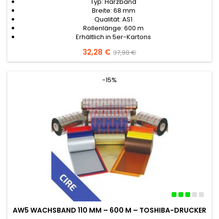
Typ: Harzband
Breite: 68 mm
Qualität: AS1
Rollenlänge: 600 m
Erhältlich in 5er-Kartons
Preis
32,28 €
Verkaufspreis
37,98 €
-15%
AW5 WACHSBAND 110 MM – 600 M – TOSHIBA-DRUCKER