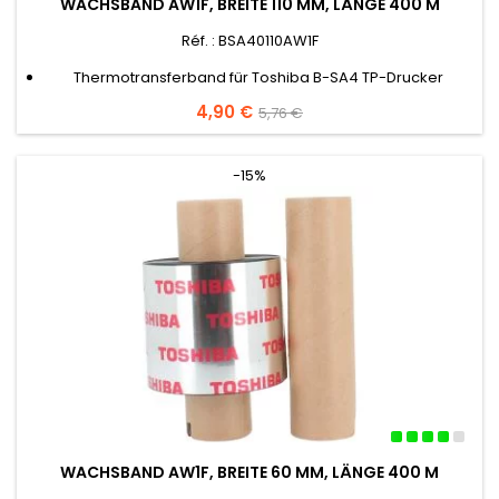
WACHSBAND AW1F, BREITE 110 MM, LÄNGE 400 M
Réf. : BSA40110AW1F
Thermotransferband für Toshiba B-SA4 TP-Drucker
Preis
4,90 €
Verkaufspreis
5,76 €
-15%
WACHSBAND AW1F, BREITE 60 MM, LÄNGE 400 M