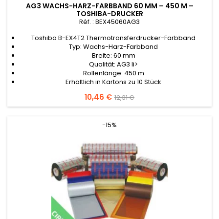
AG3 WACHS-HARZ-FARBBAND 60 MM – 450 M –
TOSHIBA-DRUCKER
Réf. : BEX45060AG3
Toshiba B-EX4T2 Thermotransferdrucker-Farbband
Typ: Wachs-Harz-Farbband
Breite: 60 mm
Qualität: AG3 li>
Rollenlänge: 450 m
Erhältlich in Kartons zu 10 Stück
Preis
10,46 €
Verkaufspreis
12,31 €
-15%