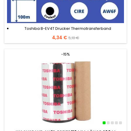
Toshiba B-EV4T Drucker Thermotransferband
Preis
4,34 €
Verkaufspreis
5,10 €
-15%