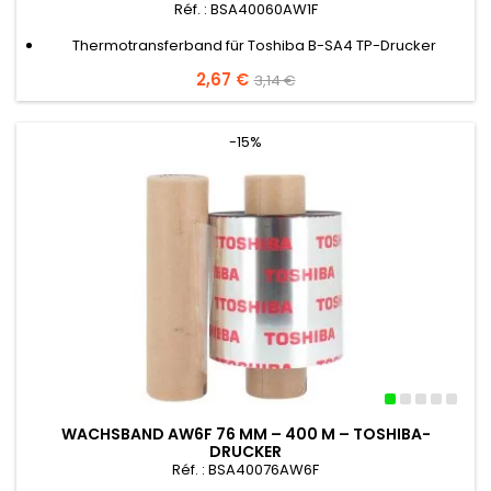
Réf. : BSA40060AW1F
Thermotransferband für Toshiba B-SA4 TP-Drucker
Preis
2,67 €
Verkaufspreis
3,14 €
-15%
WACHSBAND AW6F 76 MM – 400 M – TOSHIBA-
DRUCKER
Réf. : BSA40076AW6F