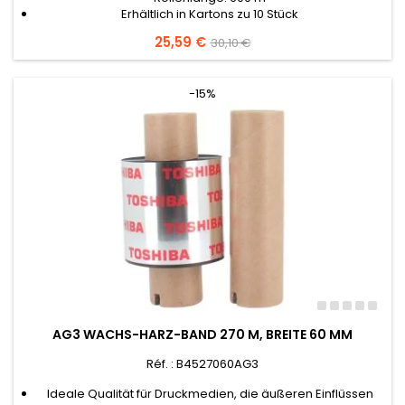
Erhältlich in Kartons zu 10 Stück
Preis
25,59 €
Verkaufspreis
30,10 €
-15%
AG3 WACHS-HARZ-BAND 270 M, BREITE 60 MM
Réf. : B4527060AG3
Ideale Qualität für Druckmedien, die äußeren Einflüssen