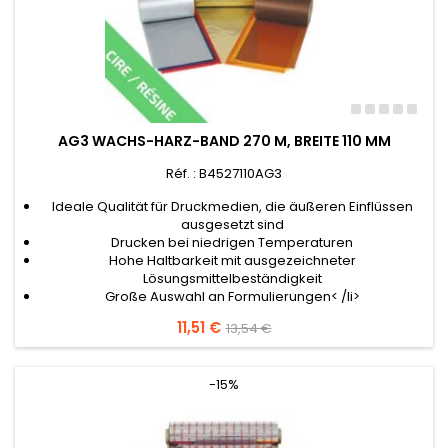
AG3 WACHS-HARZ-BAND 270 M, BREITE 110 MM
Réf. : B4527110AG3
Ideale Qualität für Druckmedien, die äußeren Einflüssen
ausgesetzt sind
Drucken bei niedrigen Temperaturen
Hohe Haltbarkeit mit ausgezeichneter
Lösungsmittelbeständigkeit
Große Auswahl an Formulierungen< /li>
Preis
11,51 €
Verkaufspreis
13,54 €
-15%