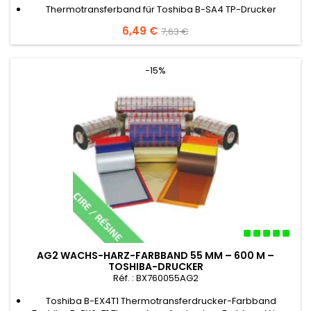
Thermotransferband für Toshiba B-SA4 TP-Drucker
Preis
6,49 €
Verkaufspreis
7,63 €
-15%
AG2 WACHS-HARZ-FARBBAND 55 MM – 600 M –
TOSHIBA-DRUCKER
Réf. : BX760055AG2
Toshiba B-EX4T1 Thermotransferdrucker-Farbband