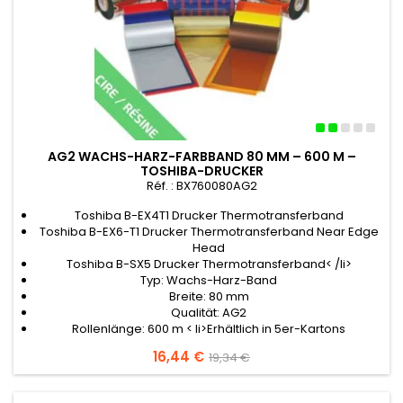
AG2 WACHS-HARZ-FARBBAND 80 MM – 600 M –
TOSHIBA-DRUCKER
Réf. : BX760080AG2
Toshiba B-EX4T1 Drucker Thermotransferband
Toshiba B-EX6-T1 Drucker Thermotransferband Near Edge
Head
Toshiba B-SX5 Drucker Thermotransferband< /li>
Typ: Wachs-Harz-Band
Breite: 80 mm
Qualität: AG2
Rollenlänge: 600 m < li>Erhältlich in 5er-Kartons
Preis
16,44 €
Verkaufspreis
19,34 €