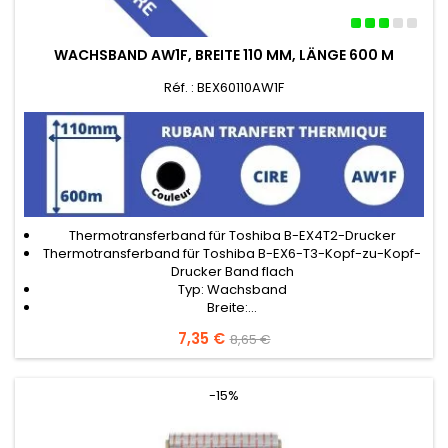
WACHSBAND AW1F, BREITE 110 MM, LÄNGE 600 M
Réf. : BEX60110AW1F
Thermotransferband für Toshiba B-EX4T2-Drucker
Thermotransferband für Toshiba B-EX6-T3-Kopf-zu-Kopf-
Drucker Band flach
Typ: Wachsband
Breite:...
Preis
7,35 €
Verkaufspreis
8,65 €
-15%