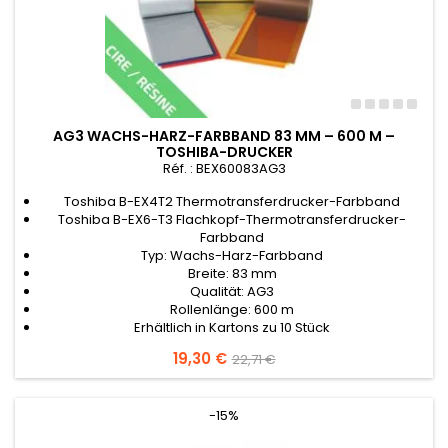
AG3 WACHS-HARZ-FARBBAND 83 MM – 600 M –
TOSHIBA-DRUCKER
Réf. : BEX60083AG3
Toshiba B-EX4T2 Thermotransferdrucker-Farbband
Toshiba B-EX6-T3 Flachkopf-Thermotransferdrucker-
Farbband
Typ: Wachs-Harz-Farbband
Breite: 83 mm
Qualität: AG3
Rollenlänge: 600 m
Erhältlich in Kartons zu 10 Stück
Preis
19,30 €
Verkaufspreis
22,71 €
-15%