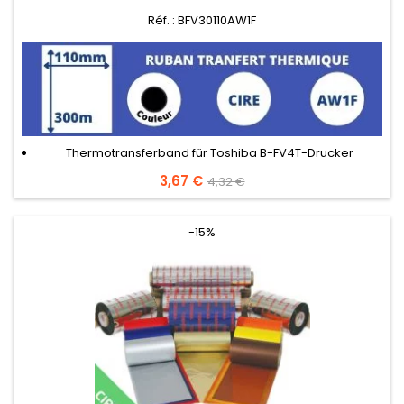
Réf. : BFV30110AW1F
Thermotransferband für Toshiba B-FV4T-Drucker
Preis
3,67 €
Verkaufspreis
4,32 €
-15%