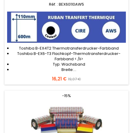
Réf. : BEX60110AW5
Toshiba B-EX4T2 Thermotransferdrucker-Farbband
Toshiba B-EX6-T3 Flachkopf-Thermotransferdrucker-
Farbband < /li>
Typ: Wachsband
Breite:...
Preis
16,21 €
Verkaufspreis
19,07 €
-15%