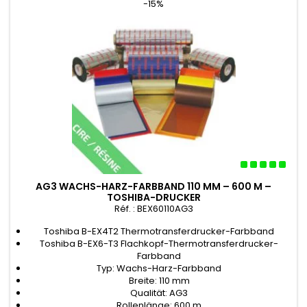
-15%
AG3 WACHS-HARZ-FARBBAND 110 MM – 600 M –
TOSHIBA-DRUCKER
Réf. : BEX60110AG3
Toshiba B-EX4T2 Thermotransferdrucker-Farbband
Toshiba B-EX6-T3 Flachkopf-Thermotransferdrucker-
Farbband
Typ: Wachs-Harz-Farbband
Breite: 110 mm
Qualität: AG3
Rollenlänge: 600 m