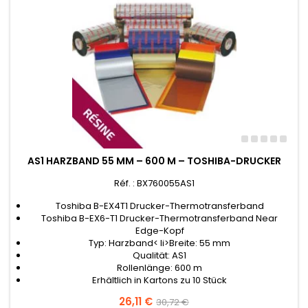
AS1 HARZBAND 55 MM – 600 M – TOSHIBA-DRUCKER
Réf. : BX760055AS1
Toshiba B-EX4T1 Drucker-Thermotransferband
Toshiba B-EX6-T1 Drucker-Thermotransferband Near
Edge-Kopf
Typ: Harzband< li>Breite: 55 mm
Qualität: AS1
Rollenlänge: 600 m
Erhältlich in Kartons zu 10 Stück
Preis
26,11 €
Verkaufspreis
30,72 €