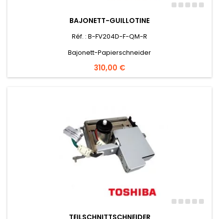
BAJONETT-GUILLOTINE
Réf. : B-FV204D-F-QM-R
Bajonett-Papierschneider
Preis
310,00 €
TEILSCHNITTSCHNEIDER