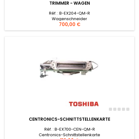
TRIMMER - WAGEN
Réf. : B-EX204-QM-R
Wagenschneider
Preis
700,00 €
CENTRONICS-SCHNITTSTELLENKARTE
Réf. : B-EX700-CEN-QM-R
Centronics-Schnittstellenkarte