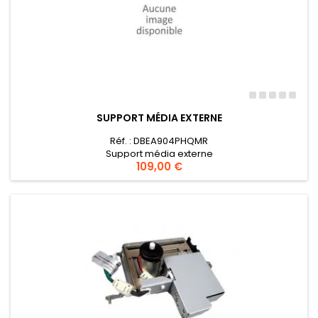
SUPPORT MÉDIA EXTERNE
Réf. : DBEA904PHQMR
Support média externe
Preis
109,00 €