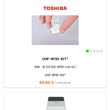
UHF-RFID-KIT*
Réf. : B-EX700-RFID-U4-EU
UHF-RFID-Kit*
Preis
811,80 €
Verkaufspreis
1.353,00 €