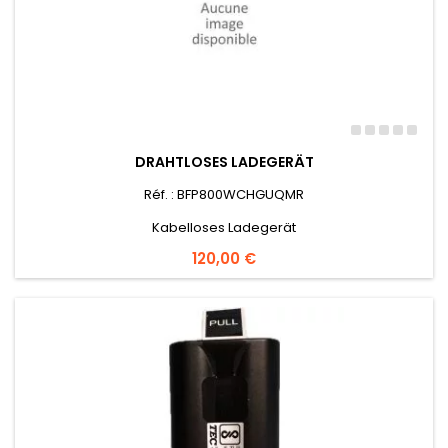
DRAHTLOSES LADEGERÄT
Réf. : BFP800WCHGUQMR
Kabelloses Ladegerät
Preis
120,00 €