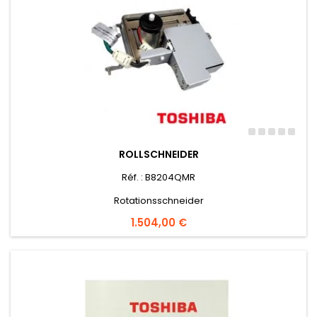
ROLLSCHNEIDER
Réf. : B8204QMR
Rotationsschneider
Preis
1.504,00 €