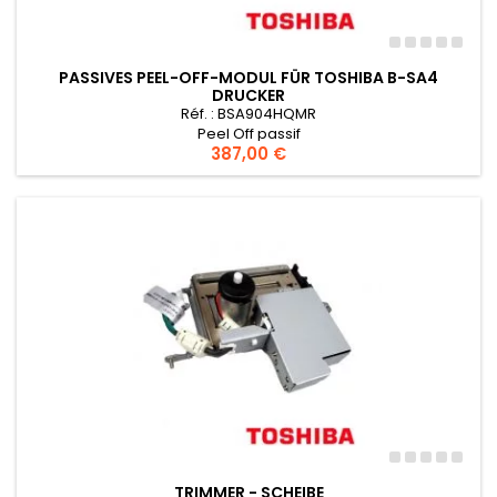
PASSIVES PEEL-OFF-MODUL FÜR TOSHIBA B-SA4
DRUCKER
Réf. : BSA904HQMR
Peel Off passif
Preis
387,00 €
TRIMMER - SCHEIBE