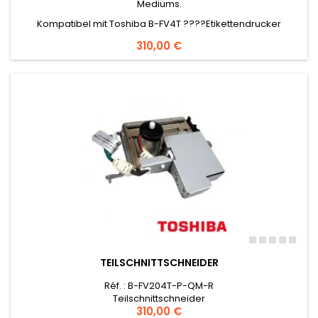
Mediums.
Kompatibel mit Toshiba B-FV4T ????Etikettendrucker
Preis
310,00 €
TEILSCHNITTSCHNEIDER
Réf. : B-FV204T-P-QM-R
Teilschnittschneider
Preis
310,00 €