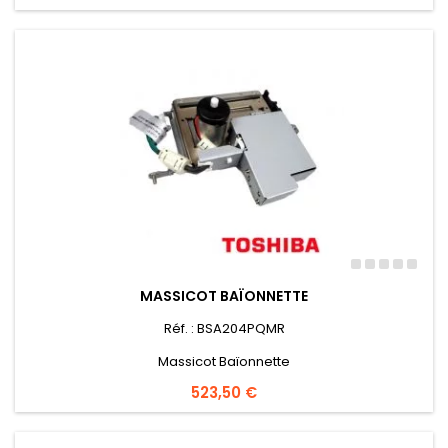
MASSICOT BAÏONNETTE
Réf. : BSA204PQMR
Massicot Baïonnette
Preis
523,50 €