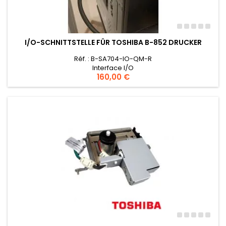
I/O-SCHNITTSTELLE FÜR TOSHIBA B-852 DRUCKER
Réf. : B-SA704-IO-QM-R
Interface I/O
Preis
160,00 €