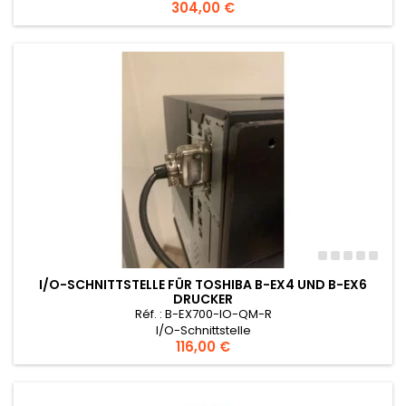
Preis
304,00 €
I/O-SCHNITTSTELLE FÜR TOSHIBA B-EX4 UND B-EX6
DRUCKER
Réf. : B-EX700-IO-QM-R
I/O-Schnittstelle
Preis
116,00 €