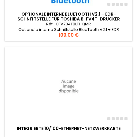
OPTIONALE INTERNE BLUETOOTH V2.1 – EDR-
SCHNITTSTELLE FÜR TOSHIBA B-FV4T-DRUCKER
Réf. : BFV704TBLTHQMR
Optionale interne Schnittstelle BlueTooth V2.1 + EDR
Preis
109,00 €
INTEGRIERTE 10/100-ETHERNET-NETZWERKKARTE