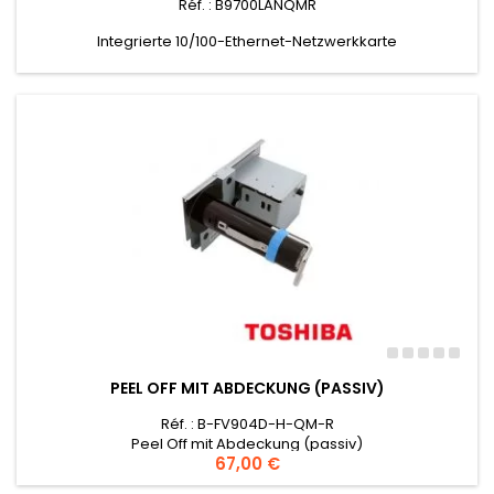
Réf. : B9700LANQMR
Integrierte 10/100-Ethernet-Netzwerkkarte
PEEL OFF MIT ABDECKUNG (PASSIV)
Réf. : B-FV904D-H-QM-R
Peel Off mit Abdeckung (passiv)
Preis
67,00 €