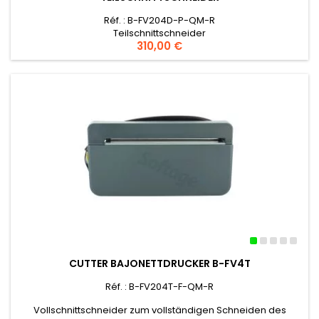
Réf. : B-FV204D-P-QM-R
Teilschnittschneider
Preis
310,00 €
CUTTER BAJONETTDRUCKER B-FV4T
Réf. : B-FV204T-F-QM-R
Vollschnittschneider zum vollständigen Schneiden des