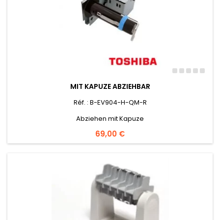
MIT KAPUZE ABZIEHBAR
Réf. : B-EV904-H-QM-R
Abziehen mit Kapuze
Preis
69,00 €