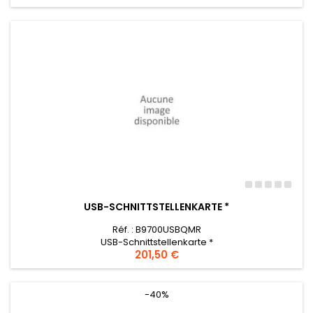
USB-SCHNITTSTELLENKARTE *
Réf. : B9700USBQMR
USB-Schnittstellenkarte *
Preis
201,50 €
-40%