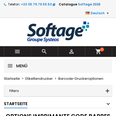
Telefon:
+33 05.79.79.55.50
Catalogue
Softage 2026

Deutsch
0



shopping_cart
MENÜ
Startseite
Etikettendrucker
Barcode-Druckeroptionen
Filters
STARTSEITE