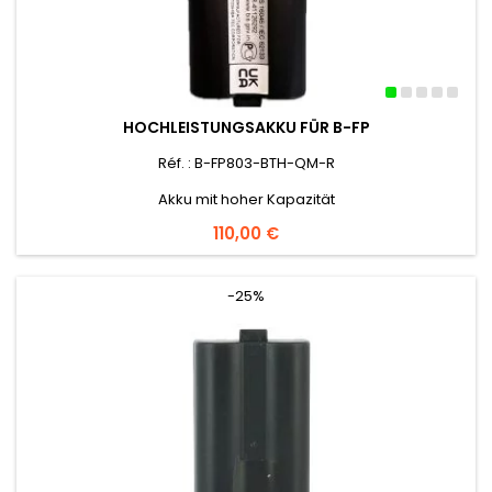
HOCHLEISTUNGSAKKU FÜR B-FP
Réf. : B-FP803-BTH-QM-R
Akku mit hoher Kapazität
Preis
110,00 €
-25%