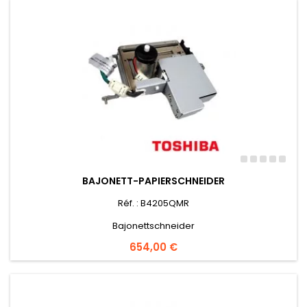
BAJONETT-PAPIERSCHNEIDER
Réf. : B4205QMR
Bajonettschneider
Preis
654,00 €