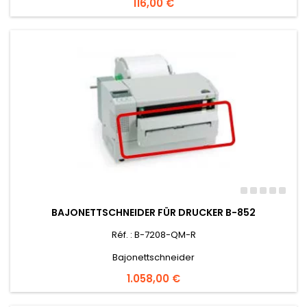
Preis
116,00 €
BAJONETTSCHNEIDER FÜR DRUCKER B-852
Réf. : B-7208-QM-R
Bajonettschneider
Preis
1.058,00 €