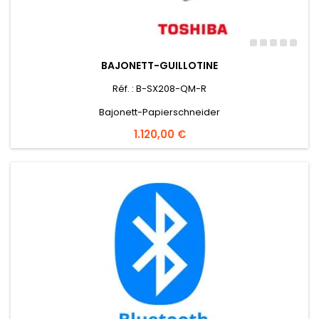
BAJONETT-GUILLOTINE
Réf. : B-SX208-QM-R
Bajonett-Papierschneider
Preis
1.120,00 €