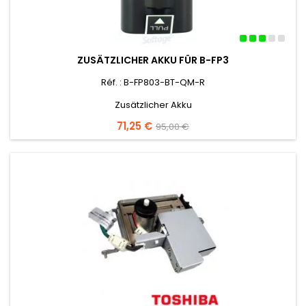
ZUSÄTZLICHER AKKU FÜR B-FP3
Réf. : B-FP803-BT-QM-R
Zusätzlicher Akku
Preis
71,25 €
Verkaufspreis
95,00 €