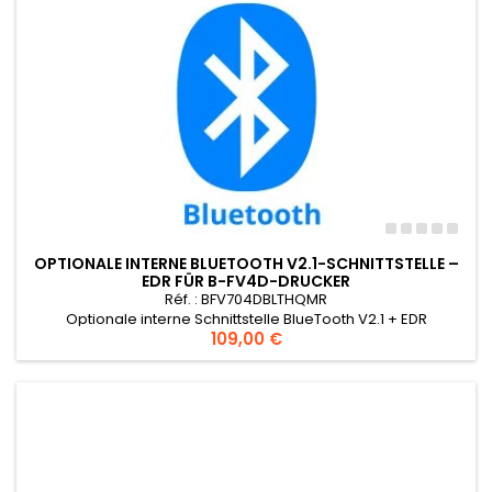
OPTIONALE INTERNE BLUETOOTH V2.1-SCHNITTSTELLE –
EDR FÜR B-FV4D-DRUCKER
Réf. : BFV704DBLTHQMR
Optionale interne Schnittstelle BlueTooth V2.1 + EDR
Preis
109,00 €