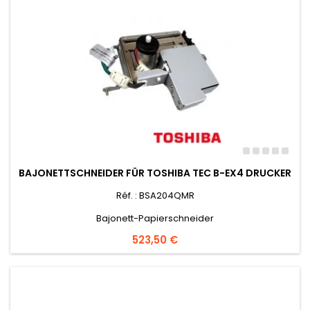
BAJONETTSCHNEIDER FÜR TOSHIBA TEC B-EX4 DRUCKER
Réf. : BSA204QMR
Bajonett-Papierschneider
Preis
523,50 €