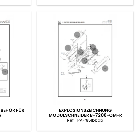
UBEHÖR FÜR
EXPLOSIONSZEICHNUNG
R
MODULSCHNEIDER B-7208-QM-R
3
Réf. : PA-f851bbdb