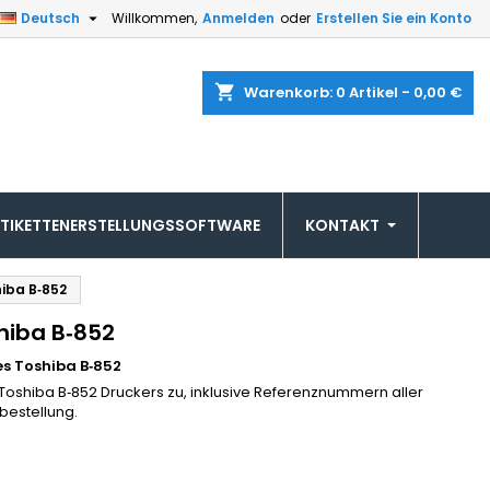

Deutsch
Willkommen,
Anmelden
oder
Erstellen Sie ein Konto
shopping_cart
Warenkorb:
0
Artikel - 0,00 €
ETIKETTENERSTELLUNGSSOFTWARE
KONTAKT
iba B‑852
hiba B‑852
s Toshiba B‑852
Toshiba B‑852 Druckers zu, inklusive Referenznummern aller
lbestellung.