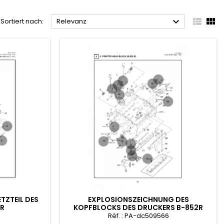



Sortiert nach:
Relevanz
TZTEIL DES
EXPLOSIONSZEICHNUNG DES
2R
KOPFBLOCKS DES DRUCKERS B-852R
6
Réf. : PA-dc509566