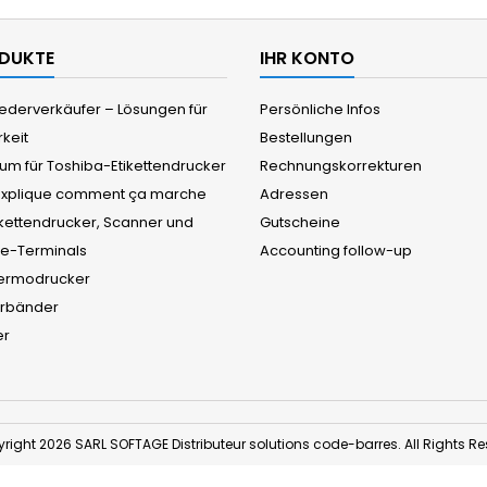
ODUKTE
IHR KONTO
ederverkäufer – Lösungen für
Persönliche Infos
keit
Bestellungen
um für Toshiba-Etikettendrucker
Rechnungskorrekturen
explique comment ça marche
Adressen
tikettendrucker, Scanner und
Gutscheine
e-Terminals
Accounting follow-up
Thermodrucker
erbänder
er
right 2026 SARL SOFTAGE Distributeur solutions code-barres. All Rights Re