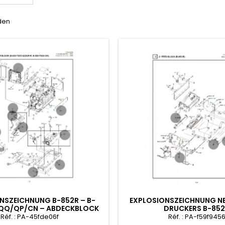
nden
NSZEICHNUNG B-852R – B-
EXPLOSIONSZEICHNUNG NE
-QQ/QP/CN – ABDECKBLOCK
DRUCKERS B-85
Réf. : PA-45fde06f
Réf. : PA-f59f945