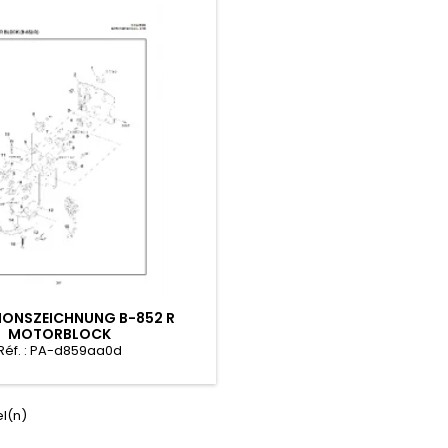
IONSZEICHNUNG B-852 R
MOTORBLOCK
Réf. : PA-d859aa0d
el(n)