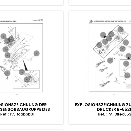
OSIONSZEICHNUNG DER
EXPLOSIONSZEICHNUNG Z
NSENSORBAUGRUPPE DES
DRUCKER B-852
DRUCKERS B-852R
Réf. : PA-fcab6b31
Réf. : PA-3ffec05