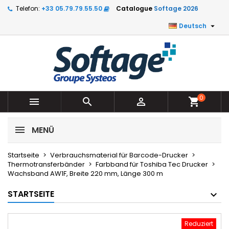
Telefon:
+33 05.79.79.55.50
Catalogue
Softage 2026

Deutsch
0



shopping_cart
MENÜ
Startseite
Verbrauchsmaterial für Barcode-Drucker
Thermotransferbänder
Farbband für Toshiba Tec Drucker
Wachsband AW1F, Breite 220 mm, Länge 300 m
STARTSEITE
Reduziert