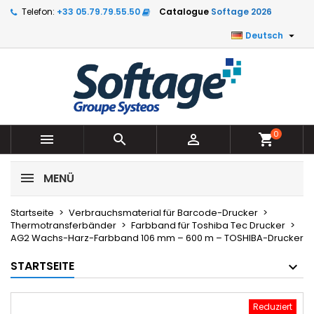
Telefon:
+33 05.79.79.55.50
Catalogue
Softage 2026

Deutsch
0



shopping_cart
MENÜ
Startseite
Verbrauchsmaterial für Barcode-Drucker
Thermotransferbänder
Farbband für Toshiba Tec Drucker
AG2 Wachs-Harz-Farbband 106 mm – 600 m – TOSHIBA-Drucker
STARTSEITE
Reduziert