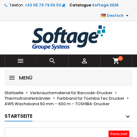
Telefon:
+33 05.79.79.55.50
Catalogue
Softage 2026

Deutsch
0



shopping_cart
MENÜ
Startseite
Verbrauchsmaterial für Barcode-Drucker
Thermotransferbänder
Farbband für Toshiba Tec Drucker
AW5 Wachsband 60 mm – 600 m – TOSHIBA-Drucker
STARTSEITE
Reduziert