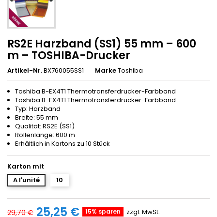
RS2E Harzband (SS1) 55 mm – 600
m – TOSHIBA-Drucker
Artikel-Nr.
BX760055SS1
Marke
Toshiba
Toshiba B-EX4T1 Thermotransferdrucker-Farbband
Toshiba B-EX4T1 Thermotransferdrucker-Farbband
Typ: Harzband
Breite: 55 mm
Qualität: RS2E (SS1)
Rollenlänge: 600 m
Erhältlich in Kartons zu 10 Stück
Karton mit
A l'unité
10
25,25 €
15% sparen
zzgl. MwSt.
29,70 €