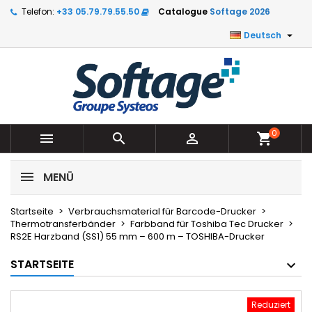
Telefon:
+33 05.79.79.55.50
Catalogue
Softage 2026

Deutsch
0



shopping_cart
MENÜ
Startseite
Verbrauchsmaterial für Barcode-Drucker
Thermotransferbänder
Farbband für Toshiba Tec Drucker
RS2E Harzband (SS1) 55 mm – 600 m – TOSHIBA-Drucker
STARTSEITE
Reduziert