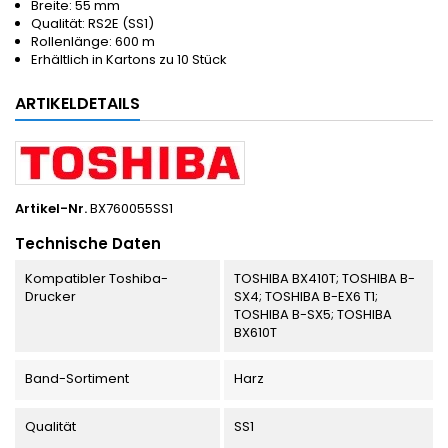
Breite: 55 mm
Qualität: RS2E (SS1)
Rollenlänge: 600 m
Erhältlich in Kartons zu 10 Stück
ARTIKELDETAILS
Artikel-Nr.
BX760055SS1
Technische Daten
Kompatibler Toshiba-
TOSHIBA BX410T; TOSHIBA B-
Drucker
SX4; TOSHIBA B-EX6 T1;
TOSHIBA B-SX5; TOSHIBA
BX610T
Band-Sortiment
Harz
Qualität
SS1