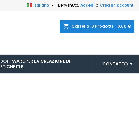

Italiano
Benvenuto,
Accedi
o
Crea un account
shopping_cart
Carrello:
0
Prodotti - 0,00 €
SOFTWARE PER LA CREAZIONE DI
CONTATTO
ETICHETTE