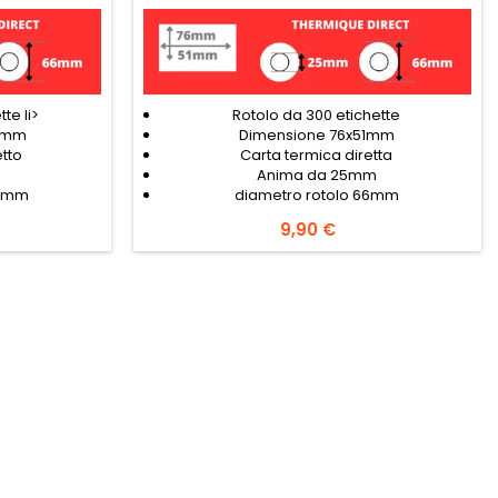
te li>
Rotolo da 300 etichette
5mm
Dimensione 76x51mm
etto
Carta termica diretta
Anima da 25mm
66mm
diametro rotolo 66mm
Prezzo
9,90 €