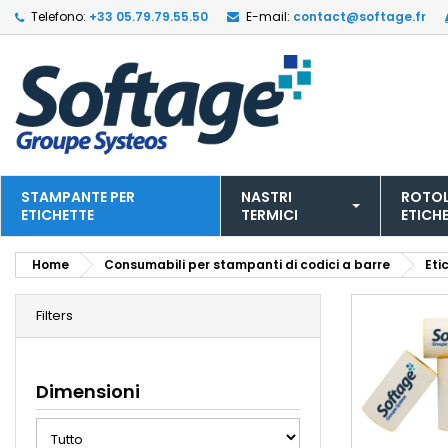
Telefono:
+33 05.79.79.55.50
E-mail:
contact@softage.fr
STAMPANTE PER
NASTRI
ROTOL
ETICHETTE
TERMICI
ETICH
Home
Consumabili per stampanti di codici a barre
Eti
Filters
Dimensioni