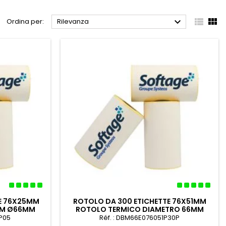



Ordina per:
Rilevanza
TE 76X25MM
ROTOLO DA 300 ETICHETTE 76X51MM
MM Ø66MM
ROTOLO TERMICO DIAMETRO 66MM
5P05
Réf. : DBM66E076051P30P