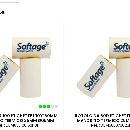
tti.
 100 ETICHETTE 100X150MM
ROTOLO DA 500 ETICHET
O TERMICO 25MM Ø68MM
MANDRINO TERMICO 25
éf. : DBM68E100150P01
Réf. : DBM66E07602