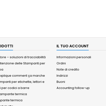
RODOTTI
IL TUO ACCOUNT
ore – soluzioni di tracciabilità
Informazioni personali
tenzione delle Stampanti per
Ordini
iba
Note di credito
explique comment ça marche
Indirizzi
panti per etichette, lettori e
Buoni
i per codici a barre
Accounting follow-up
stampante termica
mpante termica