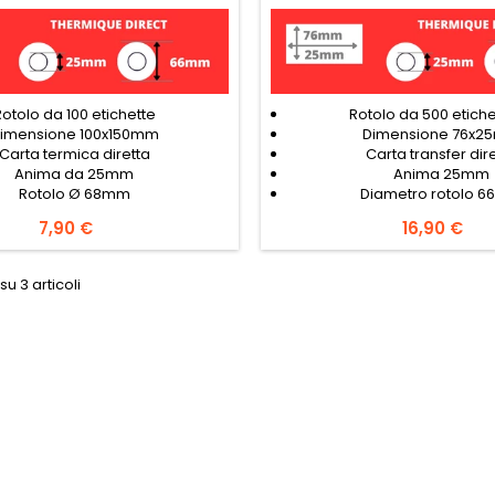
Rotolo da 100 etichette
Rotolo da 500 etichet
imensione 100x150mm
Dimensione 76x2
Carta termica diretta
Carta transfer dir
Anima da 25mm
Anima 25mm
Rotolo Ø 68mm
Diametro rotolo 
Prezzo
7,90 €
Prezzo
16,90 €
su 3 articoli