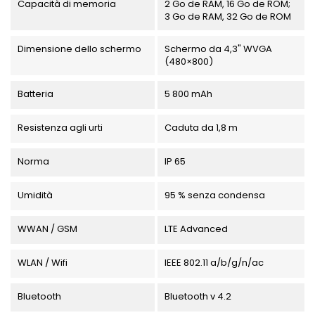
Capacità di memoria
2 Go de RAM, 16 Go de ROM;
3 Go de RAM, 32 Go de ROM
Dimensione dello schermo
Schermo da 4,3" WVGA
(480×800)
Batteria
5 800 mAh
Resistenza agli urti
Caduta da 1,8 m
Norma
IP 65
Umidità
95 % senza condensa
WWAN / GSM
LTE Advanced
WLAN / Wifi
IEEE 802.11 a/b/g/n/ac
Bluetooth
Bluetooth v 4.2