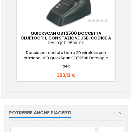
QUICKSCAN QBT2500 DOCCETTA
BLUETOOTH, CON STAZIONE USB, CODICE A
BARRE 1D E 2D, NERO
Réf. : QBT-2500-BK
Doccia per codici a barre 2D wireless con
stazione USB QuickScan QBT2500 Datalogic
Idea
Prezzo
383,12 €
POTREBBE ANCHE PIACERTI
<
>