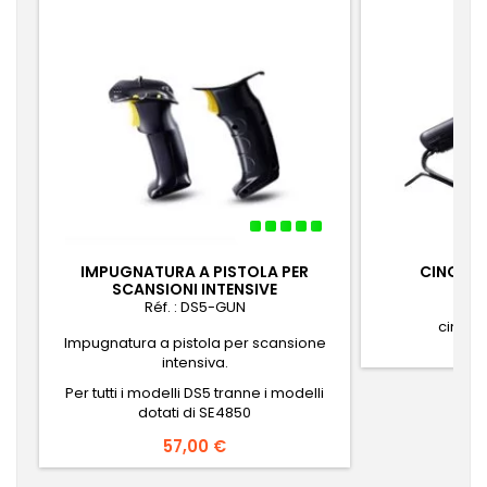
IMPUGNATURA A PISTOLA PER
CINGHIA
SCANSIONI INTENSIVE
Réf. : DS5-GUN
Réf.
cinghi
Impugnatura a pistola per scansione
intensiva.
Per tutti i modelli DS5 tranne i modelli
dotati di SE4850
Prezzo
57,00 €