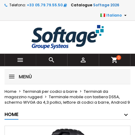
Telefono:
+33 05.79.79.55.50
Catalogue
Softage 2026

Italiano
0



shopping_cart
MENÙ
Home
Terminali per codici a barre
Terminali da
magazzino rugged
Terminale mobile con tastiera DS5A,
schermo WVGA da 4,3 pollici, lettore di codici a barre, Android 9
HOME