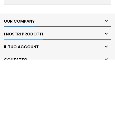

OUR COMPANY

I NOSTRI PRODOTTI

IL TUO ACCOUNT

CONTATTO
© Copyright 2026 SARL SOFTAGE Distributeur solutions code-barres.
All Rights Reserved.