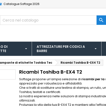
Catalogue
Softage 2026

O DI
ATTREZZATURE PER CODICI A
ETTE
BARRE
stampante di etichette Toshiba Tec
Ricambi Toshiba B-EX4 T2
Ricambi Toshiba B-EX4 T2
Softage propone un’ampia selezione di
ricambi per l
apprezzato per robustezza e affidabilità.
Che si tratti di sostituire una testina di stampa, un rullo
Toshiba, testati e certificati.
La nostra esperienza nelle soluzioni di stampa industria
ottimizzati.
Prolunga la vita della tua B-EX4 T2 e mantieni alta l’effici