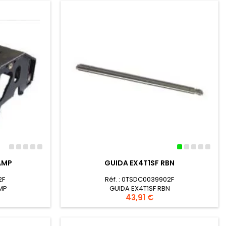
AMP
GUIDA EX4T1SF RBN
2F
Réf. : 0TSDC0039902F
MP
GUIDA EX4T1SF RBN
Prezzo
43,91 €