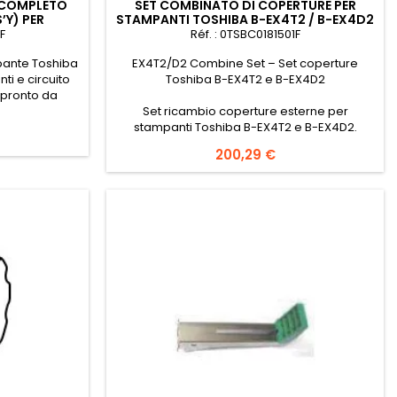
 COMPLETO
SET COMBINATO DI COPERTURE PER
’Y) PER
STAMPANTI TOSHIBA B-EX4T2 / B-EX4D2
B-EX4T
– (EX4T1 COVER COMBINE)
F
Réf. : 0TSBC0181501F
mpante Toshiba
EX4T2/D2 Combine Set – Set coperture
ti e circuito
Toshiba B-EX4T2 e B-EX4D2
 pronto da
Set ricambio coperture esterne per
stampanti Toshiba B-EX4T2 e B-EX4D2.
Prezzo
200,29 €