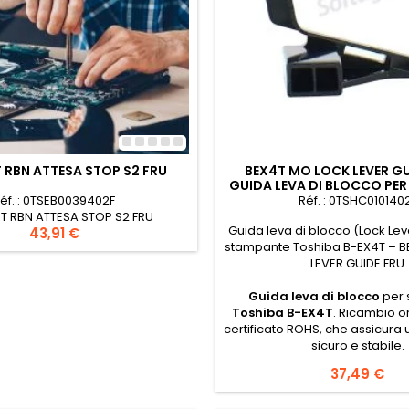
 RBN ATTESA STOP S2 FRU
BEX4T MO LOCK LEVER GU
GUIDA LEVA DI BLOCCO PER
EX4T
éf. : 0TSEB0039402F
Réf. : 0TSHC010140
T RBN ATTESA STOP S2 FRU
Guida leva di blocco (Lock Le
Prezzo
43,91 €
stampante Toshiba B-EX4T – 
LEVER GUIDE FRU
Guida leva di blocco
per 
Toshiba B-EX4T
. Ricambio o
certificato ROHS, che assicura
sicuro e stabile.
Prezzo
37,49 €