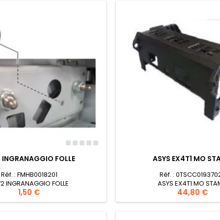
 INGRANAGGIO FOLLE
ASYS EX4T1 MO ST
Réf. : FMHB0018201
Réf. : 0TSCC019370
72 INGRANAGGIO FOLLE
ASYS EX4T1 MO STA
Prezzo
1,50 €
Prezzo
44,80 €