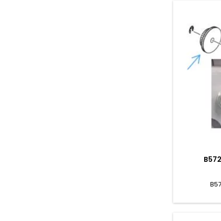
B572
B5