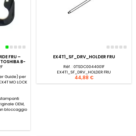
IDE FRU –
EX4T1_SF_DRV_HOLDER FRU
 TOSHIBA B-
2F
Réf. : 0TSDC0044001F
EX4T1_SF_DRV_HOLDER FRU
ver Guide) per
Prezzo
44,88 €
BEX4T MO LOCK
stampanti
riginale OEM,
 un bloccaggio