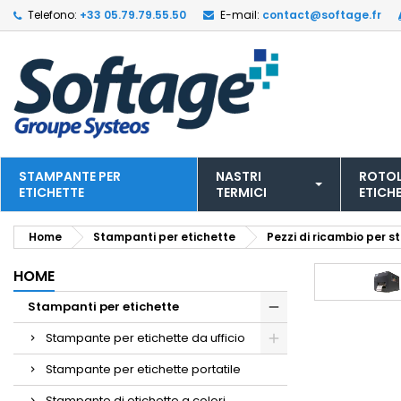
Telefono:
+33 05.79.79.55.50
E-mail:
contact@softage.fr
STAMPANTE PER
NASTRI
ROTOL
ETICHETTE
TERMICI
ETICH
Home
Stampanti per etichette
Pezzi di ricambio per 
HOME
Stampanti per etichette
Stampante per etichette da ufficio
Stampante per etichette portatile
Stampante di etichette a colori