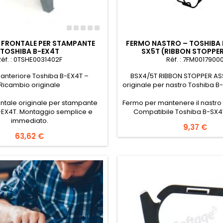
 FRONTALE PER STAMPANTE
FERMO NASTRO – TOSHIBA 
TOSHIBA B-EX4T
SX5T (RIBBON STOPPER
Réf. : 0TSHE0031402F
Réf. : 7FM0017900
 anteriore Toshiba B-EX4T –
BSX4/5T RIBBON STOPPER AS
Ricambio originale
originale per nastro Toshiba B
ontale originale per stampante
Fermo per mantenere il nastro 
-EX4T. Montaggio semplice e
Compatibile Toshiba B-SX4T
immediato.
Prezzo
9,37 €
Prezzo
63,62 €