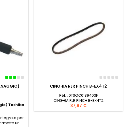
RANAGGIO)
CINGHIA RLR PINCH B-EX4T2
0
Réf. : 0TSQC0139403F
CINGHIA RLR PINCH B-EX4T2
gio) Toshiba
Prezzo
37,97 €
integrato per
ermette un