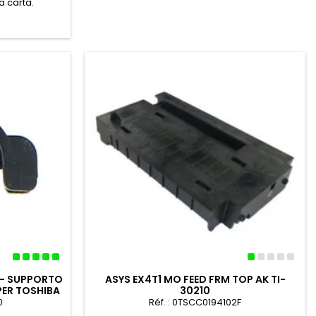
a carta.
 – SUPPORTO
ASYS EX4T1 MO FEED FRM TOP AK TI-
PER TOSHIBA
30210
0
Réf. : 0TSCC0194102F