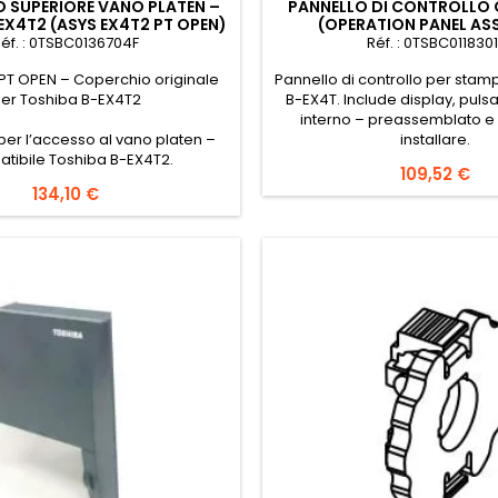
 SUPERIORE VANO PLATEN –
PANNELLO DI CONTROLLO
EX4T2 (ASYS EX4T2 PT OPEN)
(OPERATION PANEL ASS
STAMPANTE TOSHIBA 
éf. : 0TSBC0136704F
Réf. : 0TSBC0118301
PT OPEN – Coperchio originale
Pannello di controllo per sta
er Toshiba B-EX4T2
B-EX4T. Include display, pulsan
interno – preassemblato e
er l’accesso al vano platen –
installare.
tibile Toshiba B-EX4T2.
Prezzo
109,52 €
Prezzo
134,10 €