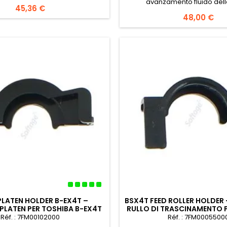
avanzamento fluido dell
Prezzo
45,36 €
Prezzo
48,00 €
PLATEN HOLDER B-EX4T –
BSX4T FEED ROLLER HOLDER
PLATEN PER TOSHIBA B-EX4T
RULLO DI TRASCINAMENTO 
B-EX4T
Réf. : 7FM00102000
Réf. : 7FM0005500