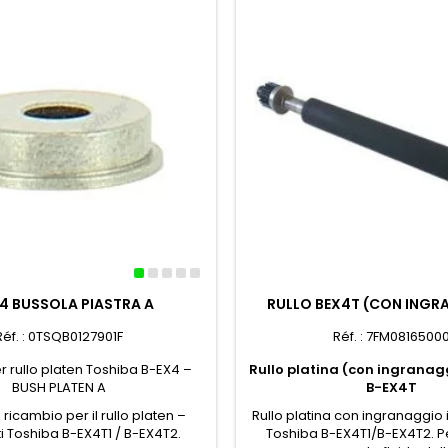
4 BUSSOLA PIASTRA A
RULLO BEX4T (CON ING
Réf. : 0TSQB0127901F
Réf. : 7FM0816500
 rullo platen Toshiba B-EX4 –
Rullo platina (con ingranag
BUSH PLATEN A
B-EX4T
 ricambio per il rullo platen –
Rullo platina con ingranaggio 
 Toshiba B-EX4T1 / B-EX4T2.
Toshiba B-EX4T1/B-EX4T2. P