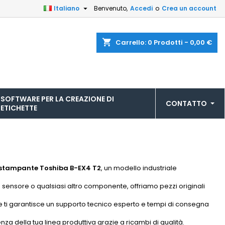

Italiano
Benvenuto,
Accedi
o
Crea un account
shopping_cart
Carrello:
0
Prodotti - 0,00 €
SOFTWARE PER LA CREAZIONE DI
CONTATTO
ETICHETTE
a stampante Toshiba B-EX4 T2
, un modello industriale
, un sensore o qualsiasi altro componente, offriamo pezzi originali
le ti garantisce un supporto tecnico esperto e tempi di consegna
enza della tua linea produttiva grazie a ricambi di qualità.