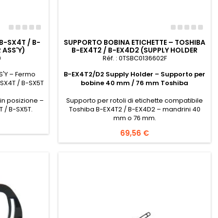
B-SX4T / B-
SUPPORTO BOBINA ETICHETTE – TOSHIBA
 ASS'Y)
B-EX4T2 / B-EX4D2 (SUPPLY HOLDER
ASSY – MANDRINO 40/76 MM)
0
Réf. : 0TSBC0136602F
S'Y – Fermo
B-EX4T2/D2 Supply Holder – Supporto per
-SX4T / B-SX5T
bobine 40 mm / 76 mm Toshiba
in posizione –
Supporto per rotoli di etichette compatibile
 / B-SX5T.
Toshiba B-EX4T2 / B-EX4D2 – mandrini 40
mm o 76 mm.
Prezzo
69,56 €