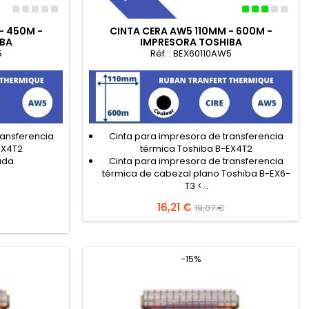
- 450M -
CINTA CERA AW5 110MM - 600M -
IBA
IMPRESORA TOSHIBA
5
Réf. : BEX60110AW5
ransferencia
Cinta para impresora de transferencia
EX4T2
térmica Toshiba B-EX4T2
ada
Cinta para impresora de transferencia
térmica de cabezal plano Toshiba B-EX6-
T3 <...
Precio
16,21 €
Precio
19,07 €
base
-15%