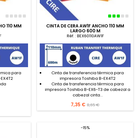
HO 110 MM
CINTA DE CERA AW1F ANCHO 110 MM
LARGO 600 M
F
Réf. : BEX60110AW1F
érmica para
Cinta de transferencia térmica para
-EX4T2
impresora Toshiba B-EX4T2
ada
Cinta de transferencia térmica para
impresora Toshiba B-EX6-T3 de cabezal a
cabezal cinta...
Precio
7,35 €
Precio
8,65 €
base
-15%