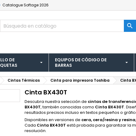
Catalogue
Softage 2026

LLO DE
EQUIPOS DE CÓDIGO DE
IQUETAS
BARRAS
Cintas Térmicas
Cinta para impresora Toshiba
Cinta B
Cinta BX430T
Descubra nuestra selección de
cintas de transferenci
BX430T
, también conocidas como
Cinta BX430T
. Dis
resultados precisos incluso en textos pequeños o gráfi
Disponibles en versiones de
cera, cera/resina y resina
Cada
Cinta BX430T
está probada para garantizar la m
resolución.