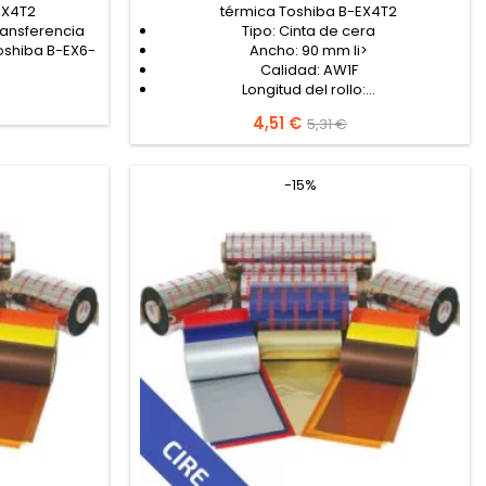
EX4T2
térmica Toshiba B-EX4T2
ransferencia
Tipo: Cinta de cera
oshiba B-EX6-
Ancho: 90 mm li>
Calidad: AW1F
Longitud del rollo:...
Precio
4,51 €
Precio
5,31 €
base
-15%