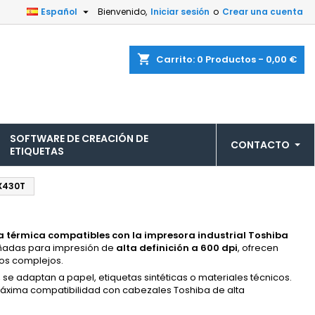

Español
Bienvenido,
Iniciar sesión
o
Crear una cuenta
shopping_cart
Carrito:
0
Productos - 0,00 €
SOFTWARE DE CREACIÓN DE
CONTACTO
ETIQUETAS
X430T
a térmica compatibles con la impresora industrial Toshiba
eñadas para impresión de
alta definición a 600 dpi
, ofrecen
cos complejos.
, se adaptan a papel, etiquetas sintéticas o materiales técnicos.
áxima compatibilidad con cabezales Toshiba de alta