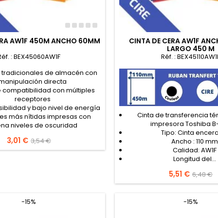
ERA AW1F 450M ANCHO 60MM
CINTA DE CERA AW1F ANC
LARGO 450 M
Réf. : BEX45060AW1F
Réf. : BEX45110AW1
 tradicionales de almacén con
manipulación directa
 compatibilidad con múltiples
receptores
ibilidad y bajo nivel de energía
Cinta de transferencia t
s más nítidas impresas con
impresora Toshiba B
na niveles de oscuridad
Tipo: Cinta encer
Precio
3,01 €
Precio
3,54 €
Ancho : 110 mm
base
Calidad: AW1F
Longitud del...
Precio
5,51 €
Precio
6,48 €
base
-15%
-15%