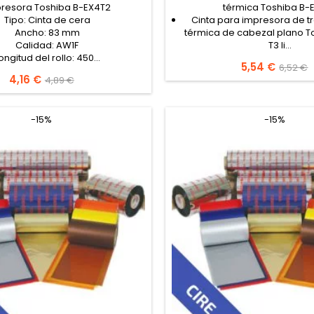
resora Toshiba B-EX4T2
térmica Toshiba B-
Tipo: Cinta de cera
Cinta para impresora de t
Ancho: 83 mm
térmica de cabezal plano T
Calidad: AW1F
T3 li...
ongitud del rollo: 450...
Precio
5,54 €
Precio
6,52 €
Precio
4,16 €
Precio
4,89 €
base
base
-15%
-15%