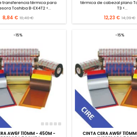
e transferencia térmica para
térmica de cabezal plano T
esora Toshiba B-EX4T2 <...
T3 <...
Precio
8,84 €
Precio
Precio
12,23 €
Precio
10,40 €
14,39 €
base
base
-15%
-15%
ERA AW6F 110MM - 450M -
CINTA CERA AW6F 110MM