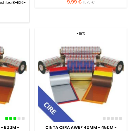
Precio
9,99 €
Precio
11,75 €
oshiba B-EX6-
base
-15%
 - 600M -
CINTA CERA AW6F 40MM - 450M -