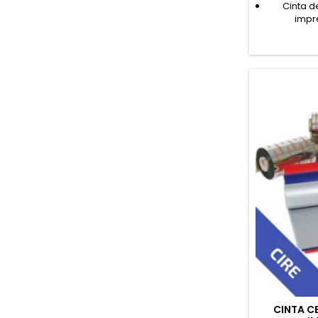
Cinta d
impr
CINTA C