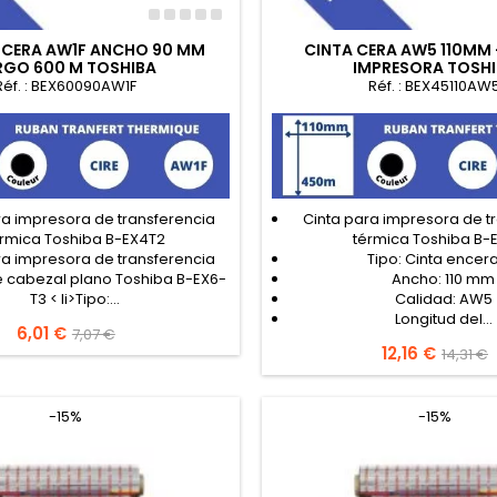
E CERA AW1F ANCHO 90 MM
CINTA CERA AW5 110MM 
RGO 600 M TOSHIBA
IMPRESORA TOSH
Réf. : BEX60090AW1F
Réf. : BEX45110AW
ra impresora de transferencia
Cinta para impresora de t
érmica Toshiba B-EX4T2
térmica Toshiba B-
ra impresora de transferencia
Tipo: Cinta encer
e cabezal plano Toshiba B-EX6-
Ancho: 110 mm
T3 < li>Tipo:...
Calidad: AW5
Longitud del...
Precio
6,01 €
Precio
7,07 €
Precio
12,16 €
Precio
base
14,31 €
base
-15%
-15%