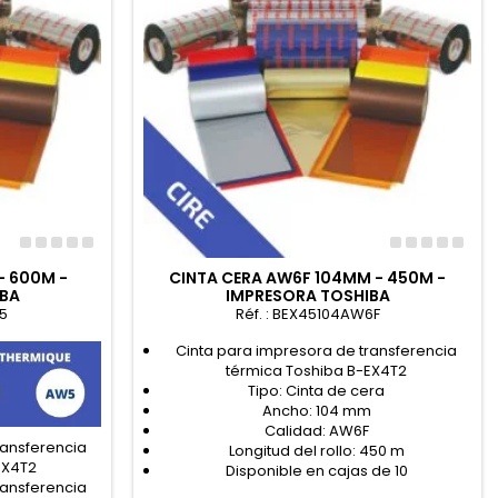
- 600M -
CINTA CERA AW6F 104MM - 450M -
IBA
IMPRESORA TOSHIBA
5
Réf. : BEX45104AW6F
Cinta para impresora de transferencia
térmica Toshiba B-EX4T2
Tipo: Cinta de cera
Ancho: 104 mm
Calidad: AW6F
ransferencia
Longitud del rollo: 450 m
EX4T2
Disponible en cajas de 10
ransferencia