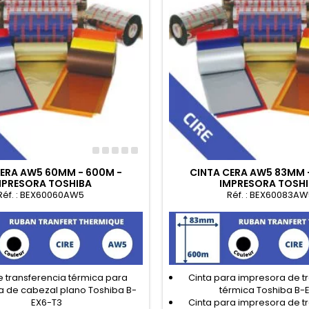
CERA AW5 60MM - 600M -
CINTA CERA AW5 83MM 
MPRESORA TOSHIBA
IMPRESORA TOSH
Réf. : BEX60060AW5
Réf. : BEX60083AW
e transferencia térmica para
Cinta para impresora de t
a de cabezal plano Toshiba B-
térmica Toshiba B-
EX6-T3
Cinta para impresora de t