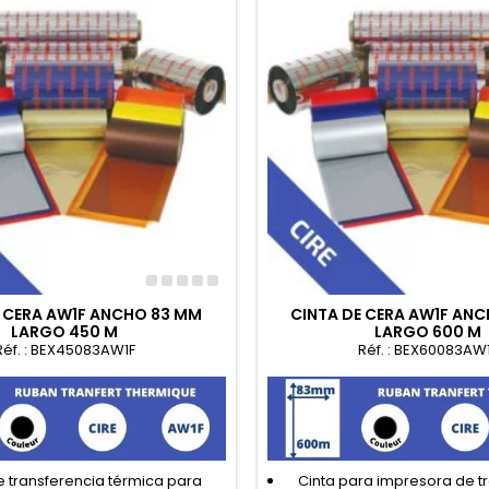
E CERA AW1F ANCHO 83 MM
CINTA DE CERA AW1F AN
LARGO 450 M
LARGO 600 M
Réf. : BEX45083AW1F
Réf. : BEX60083AW
e transferencia térmica para
Cinta para impresora de t