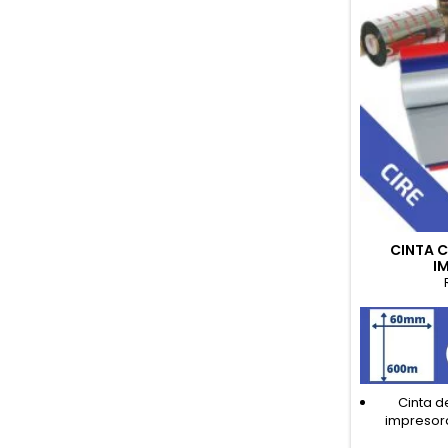
CINTA 
I
Cinta d
impresor