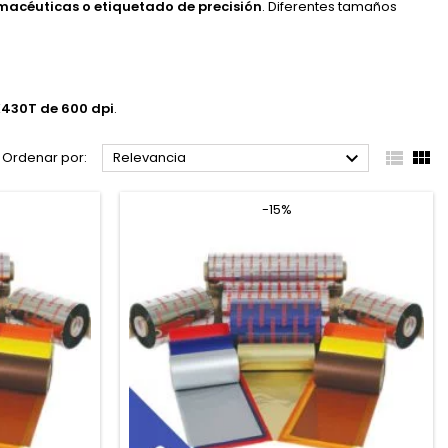
rmacéuticas o etiquetado de precisión
. Diferentes tamaños
X430T de 600 dpi
.



Ordenar por:
Relevancia
-15%