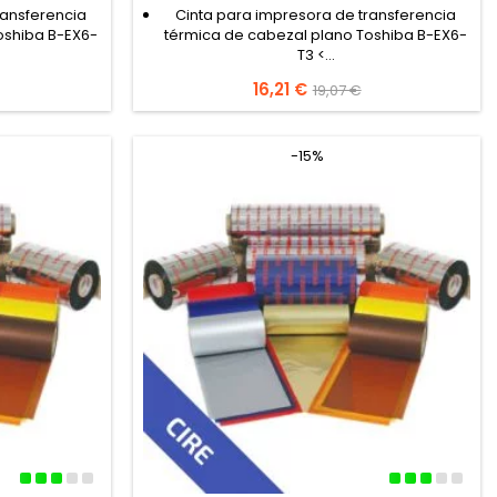
ransferencia
Cinta para impresora de transferencia
oshiba B-EX6-
térmica de cabezal plano Toshiba B-EX6-
T3 <...
Precio
16,21 €
Precio
19,07 €
base
-15%