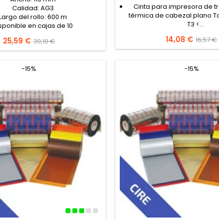
Cinta para impresora de t
Calidad: AG3
térmica de cabezal plano T
Largo del rollo: 600 m
T3 <...
sponible en cajas de 10
Precio
14,08 €
Precio
16,57 €
Precio
25,59 €
Precio
30,10 €
base
base
-15%
-15%