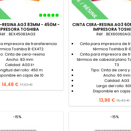
-RESINA AG3 83MM - 450M -
CINTA CERA-RESINA AG3 60
MPRESORA TOSHIBA
IMPRESORA TOSH
Réf. : BEX45083AG3
Réf. : BEX60060AG
ra impresora de transferencia
Cinta para impresora de t
érmica Toshiba B-EX4T2
térmica Toshiba B-
po: Cinta de cera-resina
Cinta para impresora de t
Ancho: 83 mm
térmica de cabezal plano T
Calidad: AG3 li>
T3
ongitud del rollo: 450 m
Tipo: Cinta de cera y
sponible en cajas de 10
Ancho: 60 mm
Calidad: AG3
Precio
14,48 €
Precio
17,03 €
Largo del rollo: 6
base
Disponible en cajas
Precio
13,96 €
Precio
16,42 €
base
-15%
-15%