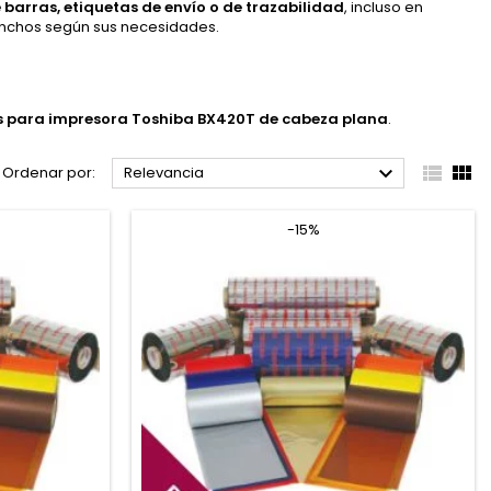
e barras, etiquetas de envío o de trazabilidad
, incluso en
 anchos según sus necesidades.
s para impresora Toshiba BX420T de cabeza plana
.



Ordenar por:
Relevancia
-15%