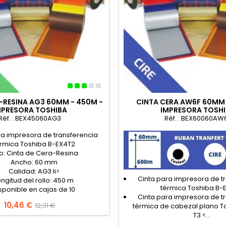
-RESINA AG3 60MM - 450M -
CINTA CERA AW6F 60MM 
MPRESORA TOSHIBA
IMPRESORA TOSH
Réf. : BEX45060AG3
Réf. : BEX60060AW
ra impresora de transferencia
érmica Toshiba B-EX4T2
o: Cinta de Cera-Resina
Ancho: 60 mm
Calidad: AG3 li>
Cinta para impresora de t
ongitud del rollo: 450 m
térmica Toshiba B-
sponible en cajas de 10
Cinta para impresora de t
Precio
10,46 €
Precio
12,31 €
térmica de cabezal plano T
base
T3 <...