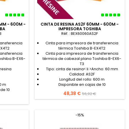
MM - 600M -
CINTA DE RESINA AS2F 60MM - 600M -
IBA
IMPRESORA TOSHIBA
3
Réf. : BEX60060AS2F
ransferencia
Cinta para impresora de transferencia
EX4T2
térmica Toshiba B-EX4T2
ransferencia
Cinta para impresora de transferencia
oshiba B-EX6-
térmica de cabezal plano Toshiba B-EX6-
T3
 resina
Tipo: cinta de resina< li >Ancho: 60 mm
Calidad: AS2F
Longitud del rollo: 600 m
00 m
Disponible en cajas de 10
 de 10
Precio
48,38 €
Precio
56,92 €
base
-15%