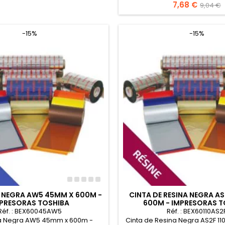
Precio
7,68 €
Precio
9,04 €
base
-15%
-15%
A NEGRA AW5 45MM X 600M -
CINTA DE RESINA NEGRA AS
PRESORAS TOSHIBA
600M - IMPRESORAS T
Réf. : BEX60045AW5
Réf. : BEX60110AS2
ra Negra AW5 45mm x 600m -
Cinta de Resina Negra AS2F 1