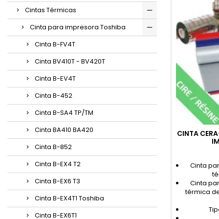
Cintas Térmicas
Cinta para impresora Toshiba
Cinta B-FV4T
Cinta BV410T - BV420T
Cinta B-EV4T
Cinta B-452
Cinta B-SA4 TP/TM
Cinta BA410 BA420
CINTA CERA
I
Cinta B-852
Cinta B-EX4 T2
Cinta pa
t
Cinta B-EX6 T3
Cinta pa
térmica d
Cinta B-EX4T1 Toshiba
Tip
Cinta B-EX6T1