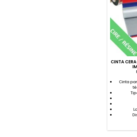
CINTA CERA
I
Cinta pa
t
Tip
L
Di