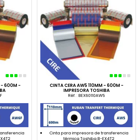
 - 600M -
CINTA CERA AW5 110MM - 600M -
IBA
IMPRESORA TOSHIBA
F
Réf. : BEX60110AW5
ransferencia
Cinta para impresora de transferencia
EX4T2
térmica Toshiba B-EX4T2