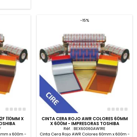
-15%
2F 110MM X
CINTA CERA ROJO AWR COLORES 60MM
OSHIBA
X 600M - IMPRESORAS TOSHIBA
F
Réf. : BEX60060AW1RE
10mm x 600m -
Cinta Cera Rojo AWR Colores 60mm x 600m -