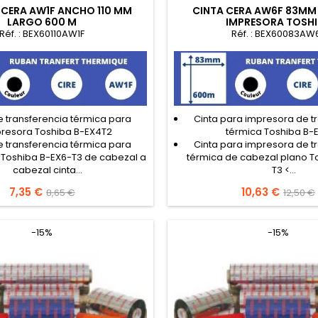
 CERA AW1F ANCHO 110 MM
CINTA CERA AW6F 83MM 
LARGO 600 M
IMPRESORA TOSH
Réf. : BEX60110AW1F
Réf. : BEX60083AW
e transferencia térmica para
Cinta para impresora de t
resora Toshiba B-EX4T2
térmica Toshiba B-
e transferencia térmica para
Cinta para impresora de t
Toshiba B-EX6-T3 de cabezal a
térmica de cabezal plano T
cabezal cinta...
T3 <...
Precio
7,35 €
Precio
Precio
10,63 €
Precio
8,65 €
12,50 €
base
base
-15%
-15%