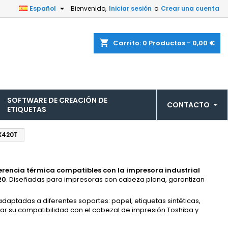

Español
Bienvenido,
Iniciar sesión
o
Crear una cuenta
shopping_cart
Carrito:
0
Productos - 0,00 €
SOFTWARE DE CREACIÓN DE
CONTACTO
ETIQUETAS
X420T
erencia térmica compatibles con la impresora industrial
20
. Diseñadas para impresoras con cabeza plana, garantizan
 adaptadas a diferentes soportes: papel, etiquetas sintéticas,
r su compatibilidad con el cabezal de impresión Toshiba y