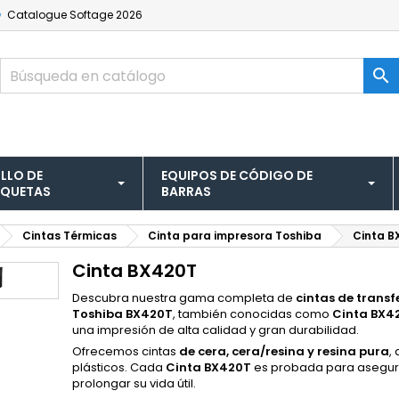
Catalogue
Softage 2026

LLO DE
EQUIPOS DE CÓDIGO DE
IQUETAS
BARRAS
Cintas Térmicas
Cinta para impresora Toshiba
Cinta B
Cinta BX420T
Descubra nuestra gama completa de
cintas de transf
Toshiba BX420T
, también conocidas como
Cinta BX4
una impresión de alta calidad y gran durabilidad.
Ofrecemos cintas
de cera, cera/resina y resina pura
,
plásticos. Cada
Cinta BX420T
es probada para asegura
prolongar su vida útil.