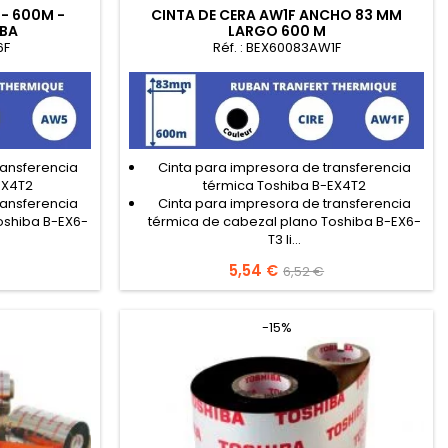
- 600M -
CINTA DE CERA AW1F ANCHO 83 MM
IBA
LARGO 600 M
6F
Réf. : BEX60083AW1F
ransferencia
Cinta para impresora de transferencia
EX4T2
térmica Toshiba B-EX4T2
ransferencia
Cinta para impresora de transferencia
oshiba B-EX6-
térmica de cabezal plano Toshiba B-EX6-
T3 li...
Precio
5,54 €
Precio
6,52 €
base
-15%