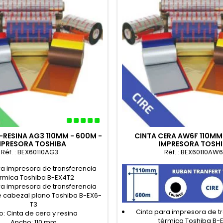
-RESINA AG3 110MM - 600M -
CINTA CERA AW6F 110MM
MPRESORA TOSHIBA
IMPRESORA TOSH
Réf. : BEX60110AG3
Réf. : BEX60110AW6
ra impresora de transferencia
érmica Toshiba B-EX4T2
ra impresora de transferencia
e cabezal plano Toshiba B-EX6-
T3
Cinta para impresora de t
o: Cinta de cera y resina
térmica Toshiba B-
Ancho: 110 mm