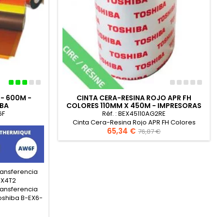
- 600M -
CINTA CERA-RESINA ROJO APR FH
IBA
COLORES 110MM X 450M - IMPRESORAS
TOSHIB
6F
Réf. : BEX45110AG2RE
Cinta Cera-Resina Rojo APR FH Colores
Precio
65,34 €
Precio
110mm x 450m - Impresoras TOSHIB
76,87 €
base
ransferencia
EX4T2
ransferencia
oshiba B-EX6-