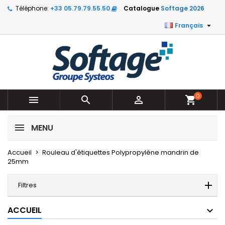
Téléphone:
+33 05.79.79.55.50
Catalogue
Softage 2026

Français
0



shopping_cart
MENU
Accueil
Rouleau d'étiquettes Polypropylène mandrin de
25mm
Filtres
ACCUEIL