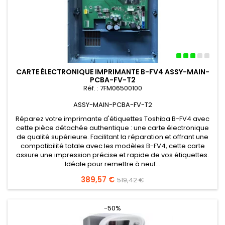
CARTE ÉLECTRONIQUE IMPRIMANTE B-FV4 ASSY-MAIN-
PCBA-FV-T2
Réf. : 7FM06500100
ASSY-MAIN-PCBA-FV-T2
Réparez votre imprimante d'étiquettes Toshiba B-FV4 avec
cette pièce détachée authentique : une carte électronique
de qualité supérieure. Facilitant la réparation et offrant une
compatibilité totale avec les modèles B-FV4, cette carte
assure une impression précise et rapide de vos étiquettes.
Idéale pour remettre à neuf...
Prix
389,57 €
Prix
519,42 €
de
base
-50%