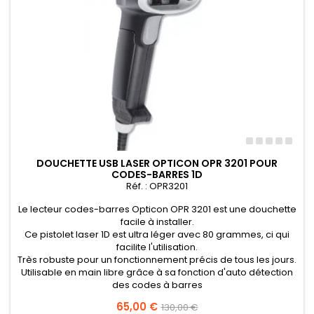
DOUCHETTE USB LASER OPTICON OPR 3201 POUR
CODES-BARRES 1D
Réf. : OPR3201
Le lecteur codes-barres Opticon OPR 3201 est une douchette
facile à installer.
Ce pistolet laser 1D est ultra léger avec 80 grammes, ci qui
facilite l'utilisation.
Très robuste pour un fonctionnement précis de tous les jours.
Utilisable en main libre grâce à sa fonction d'auto détection
des codes à barres
Prix
65,00 €
Prix
130,00 €