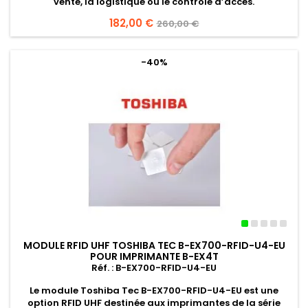
vente, la logistique ou le contrôle d’accès.
Prix
182,00 €
Prix
260,00 €
de
base
-40%
MODULE RFID UHF TOSHIBA TEC B-EX700-RFID-U4-EU
POUR IMPRIMANTE B-EX4T
Réf. : B-EX700-RFID-U4-EU
Le
module Toshiba Tec B-EX700-RFID-U4-EU
est une
option
RFID UHF
destinée aux imprimantes de la série