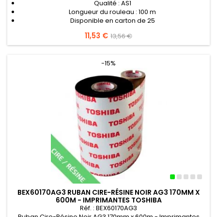
Qualité : AS1
Longueur du rouleau : 100 m
Disponible en carton de 25
Prix
11,53 €
Prix
13,56 €
de
base
-15%
BEX60170AG3 RUBAN CIRE-RÉSINE NOIR AG3 170MM X
600M - IMPRIMANTES TOSHIBA
Réf. : BEX60170AG3
Ruban Cire-Résine Noir AG3 170mm x 600m - Imprimantes