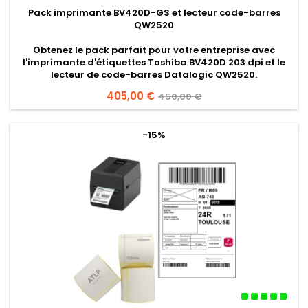
Pack imprimante BV420D-GS et lecteur code-barres
QW2520
Obtenez le pack parfait pour votre entreprise avec
l'imprimante d'étiquettes Toshiba BV420D 203 dpi et le
lecteur de code-barres Datalogic QW2520.
Prix
405,00 €
Prix
450,00 €
de
base
-15%