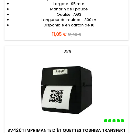
Largeur : 95 mm
Mandrin de 1 pouce
Qualité : AG3
Longueur du rouleau : 300 m
Disponible en carton de 10
Prix
11,05 €
Prix
13,00 €
de
base
-35%
BV420T IMPRIMANTE D'ÉTIQUETTES TOSHIBA TRANSFERT