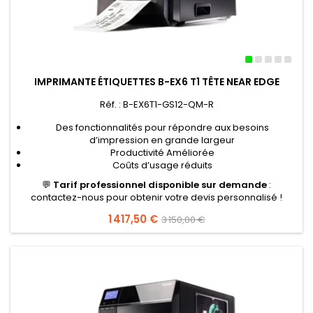
IMPRIMANTE ÉTIQUETTES B-EX6 T1 TÊTE NEAR EDGE
Réf. : B-EX6T1-GS12-QM-R
Des fonctionnalités pour répondre aux besoins
d’impression en grande largeur
Productivité Améliorée
Coûts d’usage réduits
💬
Tarif professionnel disponible sur demande
:
contactez-nous pour obtenir votre devis personnalisé !
Prix
1 417,50 €
Prix
3 150,00 €
de
base