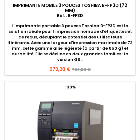
IMPRIMANTE MOBILE 3 POUCES TOSHIBA B-FP3D (72
MM)
Réf. : B-FP3D
L'imprimante portable 3 pouces
Toshiba B-FP3D
est la
solution idéale pour l'impression nomade d'étiquettes et
de reçus, décuplant le potentiel des utilisateurs
itinérants. Avec une largeur d'impression maximale de 72
mm, cette gamme allie légèreté (à partir de 650 g) et
durabilité. Elle se décline en deux grandes familles : la
version
GS
...
Prix
673,20 €
Prix
792,00 €
de
base
-38%