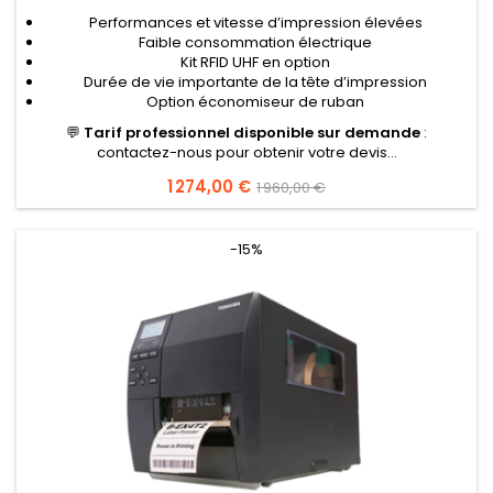
Performances et vitesse d’impression élevées
Faible consommation électrique
Kit RFID UHF en option
Durée de vie importante de la tête d’impression
Option économiseur de ruban
💬
Tarif professionnel disponible sur demande
:
contactez-nous pour obtenir votre devis...
Prix
1 274,00 €
Prix
1 960,00 €
de
base
-15%