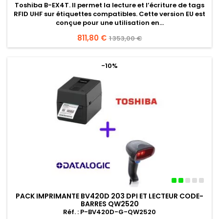
Toshiba B-EX4T
. Il permet la
lecture et l’écriture de tags
RFID UHF
sur étiquettes compatibles. Cette version
EU
est
conçue pour une utilisation en...
Prix
811,80 €
Prix
1 353,00 €
de
base
-10%
PACK IMPRIMANTE BV420D 203 DPI ET LECTEUR CODE-
BARRES QW2520
Réf. : P-BV420D-G-QW2520