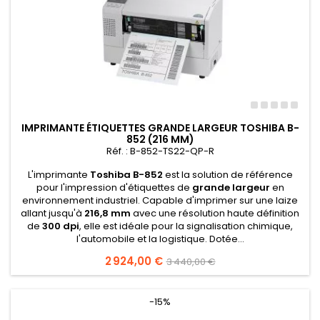
IMPRIMANTE ÉTIQUETTES GRANDE LARGEUR TOSHIBA B-
852 (216 MM)
Réf. : B-852-TS22-QP-R
L'imprimante
Toshiba B-852
est la solution de référence
pour l'impression d'étiquettes de
grande largeur
en
environnement industriel. Capable d'imprimer sur une laize
allant jusqu'à
216,8 mm
avec une résolution haute définition
de
300 dpi
, elle est idéale pour la signalisation chimique,
l'automobile et la logistique. Dotée...
Prix
2 924,00 €
Prix
3 440,00 €
de
base
-15%