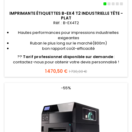
IMPRIMANTE ÉTIQUETTES B-EX4 T2 INDUSTRIELLE TÊTE -
PLAT
Réf. : B-EX4T2
Hautes performances pour impressions industrielles
exigeantes
Ruban le plus long sur le marché(800m)
bon rapport coût-efficacité
??
Tarif professionnel disponible sur demande
:
contactez-nous pour obtenir votre devis personnalisé !
Prix
1 470,50 €
Prix
1 730,00 €
de
base
-55%