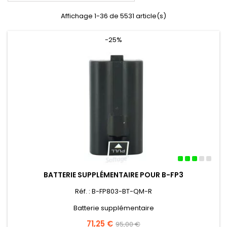
Affichage 1-36 de 5531 article(s)
-25%
BATTERIE SUPPLÉMENTAIRE POUR B-FP3
Réf. : B-FP803-BT-QM-R
Batterie supplémentaire
Prix
71,25 €
Prix
95,00 €