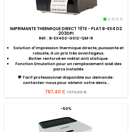
IMPRIMANTE THERMIQUE DIRECT TÊTE - PLAT B-EX4 D2
203DPI
Réf. : B-EX4D2-GS12-QM-R
Solution d’impression thermique directe, puissante et
robuste, à un prix très avantageux.
Boitier renforcé en métal anti statique.
Fonction Emulation pour un remplacement aisé des
parcs installés
💬
Tarif professionnel disponible sur demande
:
contactez-nous pour obtenir votre devis...
Prix
787,40 €
Prix
1 270,00 €
de
base
-50%