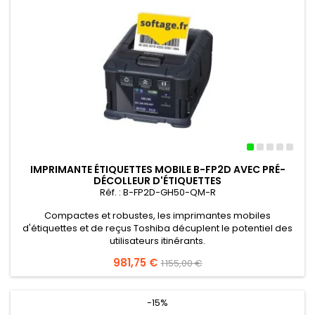
IMPRIMANTE ÉTIQUETTES MOBILE B-FP2D AVEC PRÉ-
DÉCOLLEUR D'ÉTIQUETTES
Réf. : B-FP2D-GH50-QM-R
Compactes et robustes, les imprimantes mobiles
d'étiquettes et de reçus Toshiba décuplent le potentiel des
utilisateurs itinérants
.
Prix
981,75 €
Prix
1 155,00 €
de
base
-15%