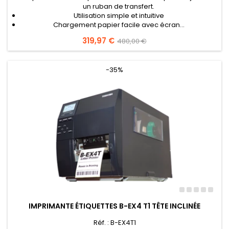
un ruban de transfert.
Utilisation simple et intuitive
Chargement papier facile avec écran...
Prix
319,97 €
Prix
480,00 €
de
base
-35%
IMPRIMANTE ÉTIQUETTES B-EX4 T1 TÊTE INCLINÉE
Réf. : B-EX4T1