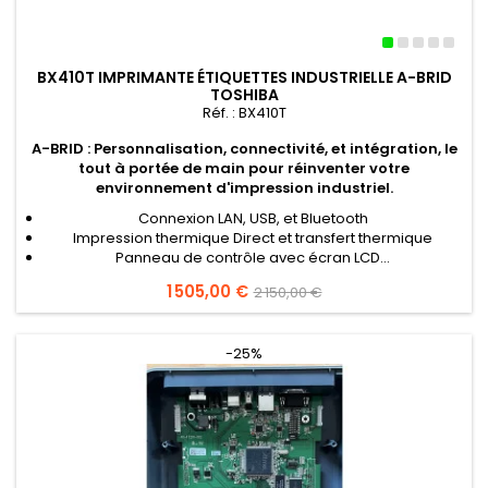
BX410T IMPRIMANTE ÉTIQUETTES INDUSTRIELLE A-BRID
TOSHIBA
Réf. : BX410T
A-BRID : Personnalisation, connectivité, et intégration, le
tout à portée de main pour réinventer votre
environnement d'impression industriel.
Connexion LAN, USB, et Bluetooth
Impression thermique Direct et transfert thermique
Panneau de contrôle avec écran LCD...
Prix
1 505,00 €
Prix
2 150,00 €
de
base
-25%