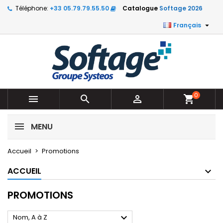
Téléphone:
+33 05.79.79.55.50
Catalogue
Softage 2026

Français
0



shopping_cart
MENU
Accueil
Promotions
ACCUEIL
PROMOTIONS

Nom, A à Z