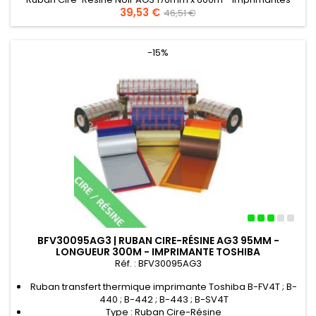
Prix
39,53 €
Prix
TOSHIBA
46,51 €
de
base
-15%
BFV30095AG3 | RUBAN CIRE-RÉSINE AG3 95MM -
LONGUEUR 300M - IMPRIMANTE TOSHIBA
Réf. : BFV30095AG3
Ruban transfert thermique imprimante Toshiba B-FV4T ; B-
440 ; B-442 ; B-443 ; B-SV4T
Type : Ruban Cire-Résine