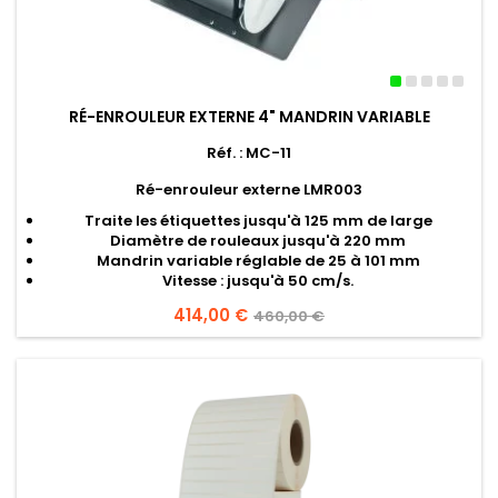
RÉ-ENROULEUR EXTERNE 4" MANDRIN VARIABLE
Réf. : MC-11
Ré-enrouleur externe
LMR003
Traite les étiquettes jusqu'à 125 mm de large
Diamètre de rouleaux jusqu'à 220 mm
Mandrin variable réglable de 25 à 101 mm
Vitesse : jusqu'à 50 cm/s.
Prix
414,00 €
Prix
460,00 €
de
base