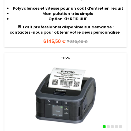
Polyvalences et vitesse pour un coût d'entretien réduit
Manipulation très simple
Option Kit RFID UHF
💬
Tarif professionnel disponible sur demande
:
contactez-nous pour obtenir votre devis personnalisé !
Prix
6 145,50 €
Prix
7 230,00 €
de
base
-15%