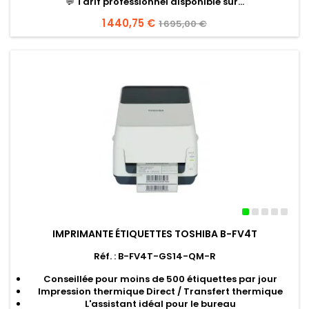
💬
Tarif professionnel disponible sur...
Prix
1 440,75 €
Prix
1 695,00 €
de
base
IMPRIMANTE ÉTIQUETTES TOSHIBA B-FV4T
Réf. : B-FV4T-GS14-QM-R
Conseillée pour moins de 500 étiquettes par jour
Impression thermique Direct / Transfert thermique
L'assistant idéal pour le bureau