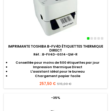
IMPRIMANTE TOSHIBA B-FV4D ÉTIQUETTES THERMIQUE
DIRECT
Réf. : B-FV4D-GS14-QM-R
Conseillée pour moins de 500 étiquettes par jour
Impression thermique Direct
L'assistant idéal pour le bureau
Chargement papier facile
Prix
257,50 €
Prix
515,00 €
de
base
-35%