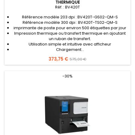
THERMIQUE
Réf. : BV420T
Référence modèle 203 dpi : BV420T-GS02-QM-S
Référence modèle 300 dpi : BV420T-TS02-QM-S
imprimante de poste pour environ 500 étiquettes par jour
Impression thermique ou transfert thermique en ajoutant
un ruban de transfert.
Utilisation simple et intuitive avec afficheur
Chargement...
Prix
373,75 €
Prix
575,00 €
de
base
-30%