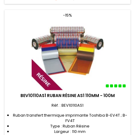
de
base
-15%
BEV10110AS1 RUBAN RÉSINE AS1 110MM - 100M
Réf. : BEV10110AS1
Ruban transfert thermique imprimante Toshiba B-EV4T ; B-
FV4T
Type : Ruban Résine
Largeur : 110 mm