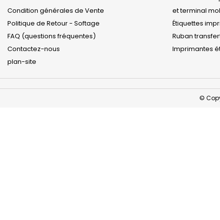
Condition générales de Vente
et terminal m
Politique de Retour - Softage
Étiquettes imp
FAQ (questions fréquentes)
Ruban transfer
Contactez-nous
Imprimantes ét
plan-site
© Copy