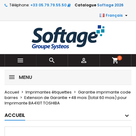
Téléphone:
+33 05.79.79.55.50
Catalogue
Softage 2026

Français
0



shopping_cart
MENU
Accueil
Imprimantes étiquettes
Garantie imprimante code
barres
Extension de Garantie +48 mois (total 60 mois) pour
Imprimante BA410T TOSHIBA
ACCUEIL