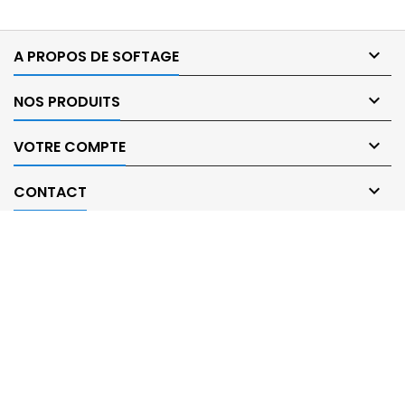

A PROPOS DE SOFTAGE

NOS PRODUITS

VOTRE COMPTE

CONTACT
© Copyright 2026 SARL SOFTAGE Distributeur solutions code-barres.
All Rights Reserved.