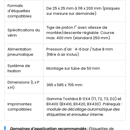
Formats
De 25 x 25 mm à 116 x 200 mm (plaques
d'étiquettes
sur mesure sur demande)
compatibles
Tige de piston 1" avec vitesse de
Spécifications du
montée/descente réglable. Course
vérin
max. 400 mm (standard 250 mm).
Alimentation
Pression d'air : 4-6 bar / tube 8 mm
pneumatique
(filtre à air inclus)
Système de
Montage sur tube de 50 mm
fixation
Dimensions (L x P
365 x 585 x 705 mm
x H)
Gamme Toshiba B-EX4 (T1, T2, T3, D2) et
Imprimantes
BX400 (BX410, BX420, BX430).
Prérequis :
compatibles
module de décollage automatique des
étiquettes et enrouleur interne.
Domaines d'application recommandés :
Étiquettes de