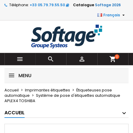
Téléphone:
+33 05.79.79.55.50
Catalogue
Softage 2026

Français
0



shopping_cart
MENU
Accueil
Imprimantes étiquettes
Étiqueteuses pose
automatique
Système de pose d'étiquettes automatique
APLEX4 TOSHIBA
ACCUEIL