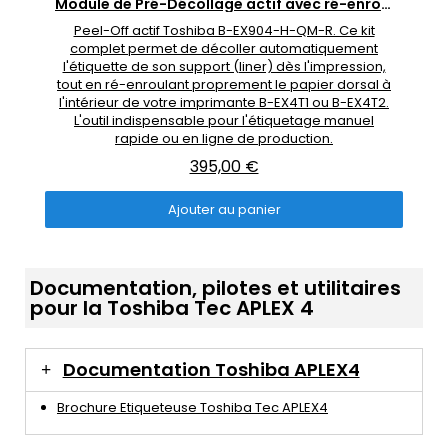
Aperçu rapide
Module de Pré-Décollage actif avec ré-enrouleur interne (Peel Off)
Peel-Off actif Toshiba B-EX904-H-QM-R. Ce kit
complet permet de décoller automatiquement
l'étiquette de son support (liner) dès l'impression,
tout en ré-enroulant proprement le papier dorsal à
l'intérieur de votre imprimante B-EX4T1 ou B-EX4T2.
L'outil indispensable pour l'étiquetage manuel
rapide ou en ligne de production.
395,00 €
Ajouter au panier
Documentation, pilotes et utilitaires
pour la Toshiba Tec APLEX 4
Documentation Toshiba APLEX4
Brochure Etiqueteuse Toshiba Tec APLEX4