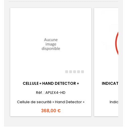
CELLULE « HAND DETECTOR »
INDICATEUR 
Réf. : APLEX4-HD
Réf
Cellule de securité « Hand Detector »
Indicateur
Prix
368,00 €
P