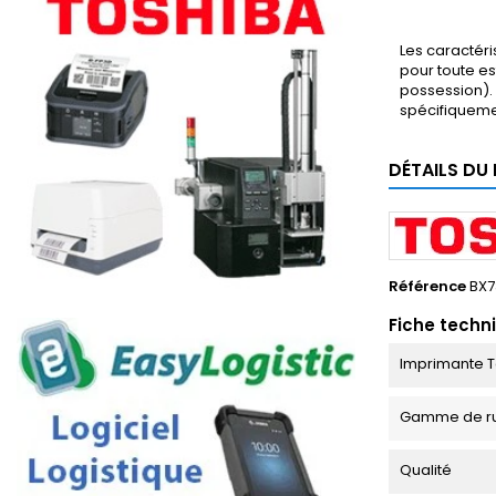
Les caractéri
pour toute es
possession). 
spécifiqueme
DÉTAILS DU
Référence
BX7
Fiche techn
Imprimante T
Gamme de r
Qualité