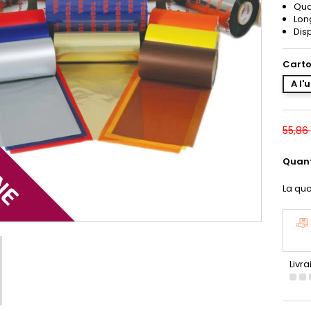
Qual
Lon
Dis
Carto
A l'
55,86
Quant
La qua
Livra