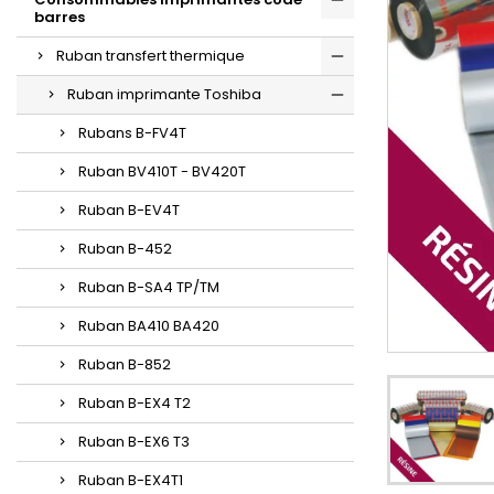
barres
Ruban transfert thermique
Ruban imprimante Toshiba
Rubans B-FV4T
Ruban BV410T - BV420T
Ruban B-EV4T
Ruban B-452
Ruban B-SA4 TP/TM
Ruban BA410 BA420
Ruban B-852
Ruban B-EX4 T2
Ruban B-EX6 T3
Ruban B-EX4T1