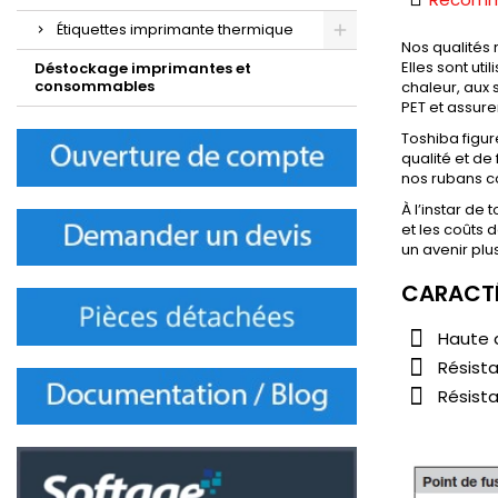
Étiquettes imprimante thermique
Nos qualités 
Elles sont ut
Déstockage imprimantes et
consommables
chaleur, aux 
PET et assure
Toshiba figu
qualité et de
nos rubans co
À l’instar de
et les coûts
un avenir plus
CARACTÉ
Haute d
Résista
Résist