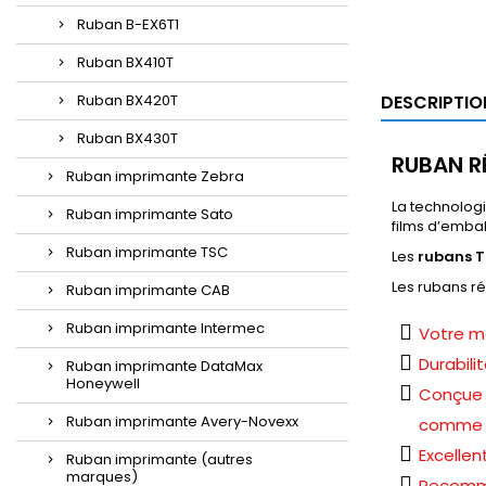
Ruban B-EX6T1
Ruban BX410T
Ruban BX420T
DESCRIPTIO
Ruban BX430T
RUBAN R
Ruban imprimante Zebra
La technologi
Ruban imprimante Sato
films d’emba
Ruban imprimante TSC
Les
rubans T
Les rubans r
Ruban imprimante CAB
Ruban imprimante Intermec
Votre me
Durabili
Ruban imprimante DataMax
Honeywell
Conçue p
Ruban imprimante Avery-Novexx
comme da
Excellen
Ruban imprimante (autres
marques)
Recomma