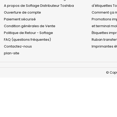
A propos de Softage Distributeur Toshiba
d'étiquettes T
Ouverture de compte
Comment ça m
Paiement sécurisé
Promotions imp
Condition générales de Vente
et terminal m
Politique de Retour - Softage
Étiquettes imp
FAQ (questions fréquentes)
Ruban transfer
Contactez-nous
Imprimantes ét
plan-site
© Copy