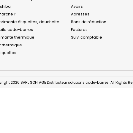
oshiba
Avoirs
arche ?
Adresses
rimante étiquettes, douchette
Bons de réduction
obile code-barres
Factures
rimante thermique
Suivi comptable
t thermique
iquettes
right 2026 SARL SOFTAGE Distributeur solutions code-barres. All Rights Re