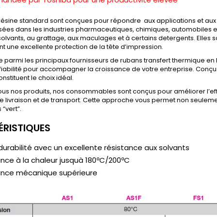
résine standard sont conçues pour répondre aux applications et aux 
ilisées dans les industries pharmaceutiques, chimiques, automobiles e
solvants, au grattage, aux maculages et à certains detergents. Elles 
nt une excellente protection de la tête d’impression.
re parmi les principaux fournisseurs de rubans transfert thermique 
 fiabilité pour accompagner la croissance de votre entreprise. Conçus
nstituent le choix idéal.
 tous nos produits, nos consommables sont conçus pour améliorer l’ef
 de livraison et de transport. Cette approche vous permet non seule
 “vert”.
RISTIQUES
urabilité avec un excellente résistance aux solvants
nce à la chaleur jusquà 180ºC/200ºC
ance mécanique supérieure