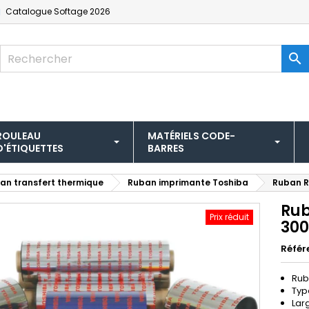
Catalogue
Softage 2026

ROULEAU
MATÉRIELS CODE-
D'ÉTIQUETTES
BARRES
an transfert thermique
Ruban imprimante Toshiba
Ruban R
Rub
Prix réduit
300
Référ
Rub
Typ
Lar