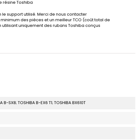
e résine Toshiba
n le support utilisé. Merci de nous contacter
re minimum des pièces et un meilleur TCO (coût total de
en utilisant uniquement des rubans Toshiba conçus
A B-SX8; TOSHIBA B-EX6 T1; TOSHIBA BX610T