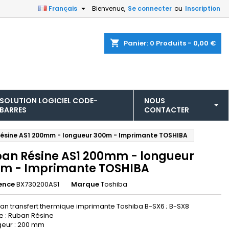

Français
Bienvenue,
Se connecter
ou
Inscription
shopping_cart
Panier:
0
Produits - 0,00 €
SOLUTION LOGICIEL CODE-
NOUS
BARRES
CONTACTER
ésine AS1 200mm - longueur 300m - Imprimante TOSHIBA
an Résine AS1 200mm - longueur
m - Imprimante TOSHIBA
ence
BX730200AS1
Marque
Toshiba
an transfert thermique imprimante Toshiba B-SX6 ; B-SX8
e : Ruban Résine
geur : 200 mm