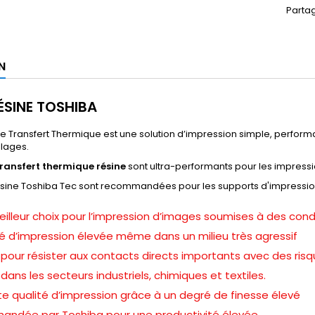
Parta
N
ÉSINE TOSHIBA
e Transfert Thermique est une solution d’impression simple, perform
llages.
ransfert thermique résine
sont ultra-performants pour les impress
ésine Toshiba Tec sont recommandées pour les supports d'impression 
illeur choix pour l’impression d’images soumises à des cond
té d’impression élevée même dans un milieu très agressif
our résister aux contacts directs importants avec des risq
ns les secteurs industriels, chimiques et textiles.
te qualité d’impression grâce à un degré de finesse élevé
ndée par Toshiba pour une productivité élevée