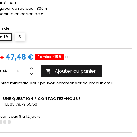
ité : AS1
gueur du rouleau : 300 m
ponible en carton de 5
n de
unité
5
47,48 €
Remise -15%
HT
 €
Ajouter au panier
ité

ntité minimale pour pouvoir commander ce produit est 10.
UNE QUESTION ? CONTACTEZ-NOUS !
TEL 05.79.79.55.50
ison sous 8 à 12 jours