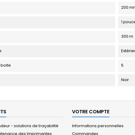
200 m
1 pouc
300 m
e
Extérie
 boite
5
Noir
ITS
VOTRE COMPTE
eur - solutions de traçabilité
Informations personnelles
ntenance des Imprimantes
Commandes