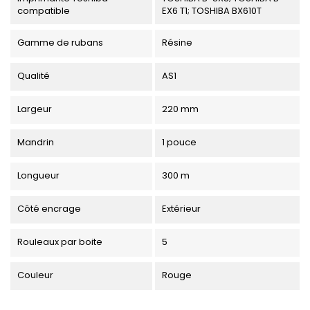
compatible
EX6 T1; TOSHIBA BX610T
Gamme de rubans
Résine
Qualité
AS1
Largeur
220 mm
Mandrin
1 pouce
Longueur
300 m
Côté encrage
Extérieur
Rouleaux par boite
5
Couleur
Rouge