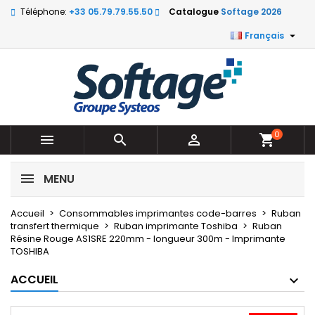
Téléphone:
+33 05.79.79.55.50
Catalogue
Softage 2026

Français
0



shopping_cart
MENU
Accueil
Consommables imprimantes code-barres
Ruban
transfert thermique
Ruban imprimante Toshiba
Ruban
Résine Rouge AS1SRE 220mm - longueur 300m - Imprimante
TOSHIBA
ACCUEIL