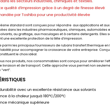
ns les secteurs industriels, chimiques et textiles.
te qualité d’impression grâce à un degré de finesse élevé
ndée par Toshiba pour une productivité élevée
résine standard sont conçues pour répondre aux applications et aux 
ilisées dans les industries pharmaceutiques, chimiques, automobiles e
solvants, au grattage, aux maculages et à certains detergents. Elles 
nt une excellente protection de la tête d’impression.
re parmi les principaux fournisseurs de rubans transfert thermique 
 fiabilité pour accompagner la croissance de votre entreprise. Conçus
nstituent le choix idéal.
 tous nos produits, nos consommables sont conçus pour améliorer l’ef
 de livraison et de transport. Cette approche vous permet non seule
 “vert”.
RISTIQUES
urabilité avec un excellente résistance aux solvants
nce à la chaleur jusquà 180ºC/200ºC
ance mécanique supérieure