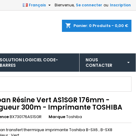

Français
Bienvenue,
Se connecter
ou
Inscription
shopping_cart
Panier:
0
Produits - 0,00 €
SOLUTION LOGICIEL CODE-
NOUS
BARRES
CONTACTER
an Résine Vert AS1SGR 176mm -
gueur 300m - Imprimante TOSHIBA
ence
BX730176AS1SGR
Marque
Toshiba
an transfert thermique imprimante Toshiba B-SX6 ; B-SX8
leur : Vert