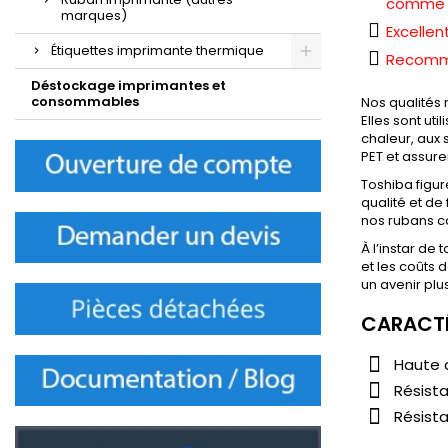
comme da
marques)
Excellen
Étiquettes imprimante thermique
Recomma
Déstockage imprimantes et
consommables
Nos qualités 
Elles sont ut
chaleur, aux 
PET et assure
Toshiba figu
qualité et de
nos rubans co
À l’instar de
et les coûts
un avenir plus
CARACTÉ
Haute d
Résista
Résist