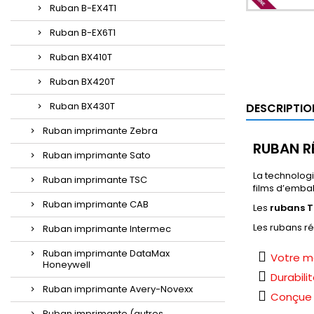
Ruban B-EX4T1
Ruban B-EX6T1
Ruban BX410T
Ruban BX420T
Ruban BX430T
DESCRIPTIO
Ruban imprimante Zebra
RUBAN R
Ruban imprimante Sato
La technologi
Ruban imprimante TSC
films d’emba
Ruban imprimante CAB
Les
rubans T
Les rubans r
Ruban imprimante Intermec
Ruban imprimante DataMax
Votre me
Honeywell
Durabili
Ruban imprimante Avery-Novexx
Conçue p
Ruban imprimante (autres