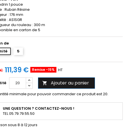
drin 1 pouce
e : Ruban Résine
geur : 176 mm
lité : AS1SGR
gueur du rouleau : 300 m
ponible en carton de 5
n de
unité
5
111,39 €
Remise -15%
HT
 €
Ajouter au panier
ité

ntité minimale pour pouvoir commander ce produit est 20.
UNE QUESTION ? CONTACTEZ-NOUS !
TEL 05.79.79.55.50
ison sous 8 à 12 jours