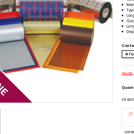
Man
Typ
Lar
Qua
Lon
Dis
Carto
A l'
131,05
Quant
La qua
Livra