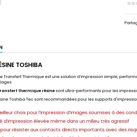
Parta
N
ÉSINE TOSHIBA
e Transfert Thermique est une solution d’impression simple, perform
llages.
ransfert thermique résine
sont ultra-performants pour les impress
ésine Toshiba Tec sont recommandées pour les supports d'impression 
illeur choix pour l’impression d’images soumises à des cond
té d’impression élevée même dans un milieu très agressif
our résister aux contacts directs importants avec des risq