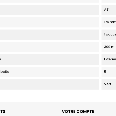
AS1
176 m
1 pouc
300 m
e
Extérie
 boite
5
Vert
ITS
VOTRE COMPTE