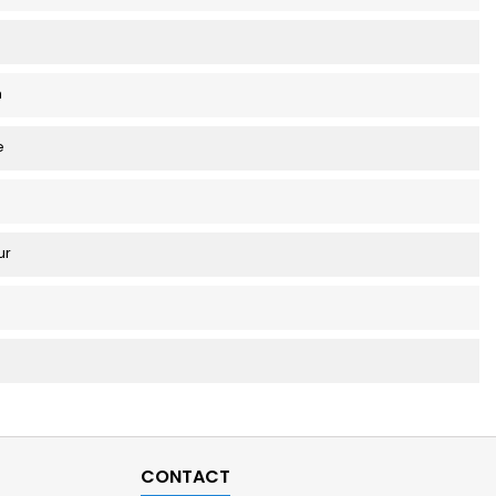
m
e
ur
CONTACT