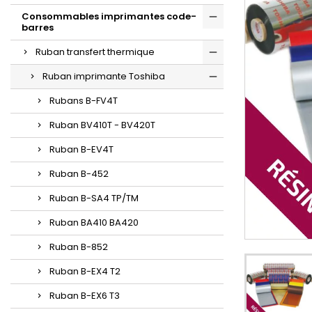
Consommables imprimantes code-
barres
Ruban transfert thermique
Ruban imprimante Toshiba
Rubans B-FV4T
Ruban BV410T - BV420T
Ruban B-EV4T
Ruban B-452
Ruban B-SA4 TP/TM
Ruban BA410 BA420
Ruban B-852
Ruban B-EX4 T2
Ruban B-EX6 T3