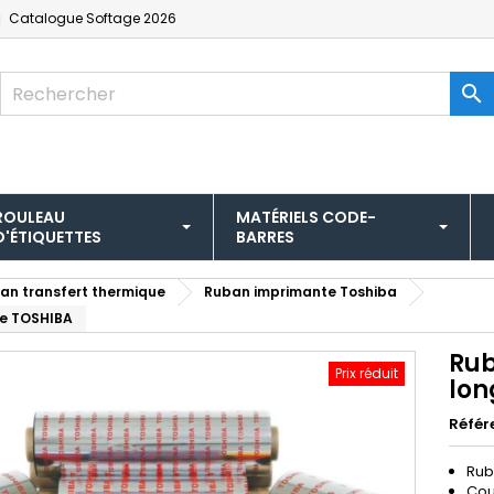
Catalogue
Softage 2026

ROULEAU
MATÉRIELS CODE-
D'ÉTIQUETTES
BARRES
an transfert thermique
Ruban imprimante Toshiba
te TOSHIBA
Rub
Prix réduit
lon
Référ
Rub
Cou