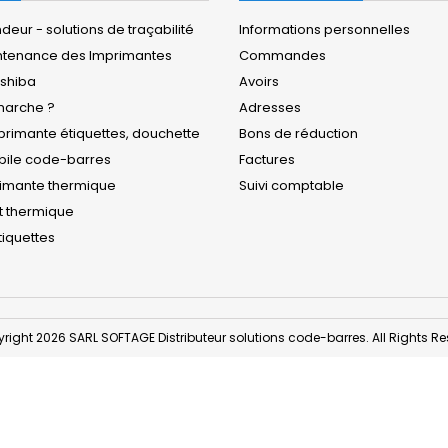
eur - solutions de traçabilité
Informations personnelles
ntenance des Imprimantes
Commandes
oshiba
Avoirs
arche ?
Adresses
rimante étiquettes, douchette
Bons de réduction
obile code-barres
Factures
rimante thermique
Suivi comptable
t thermique
iquettes
right 2026 SARL SOFTAGE Distributeur solutions code-barres. All Rights Re