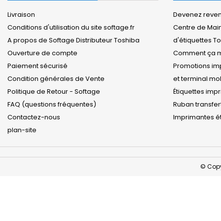
Livraison
Devenez revend
Conditions d'utilisation du site softage.fr
Centre de Mai
A propos de Softage Distributeur Toshiba
d'étiquettes T
Ouverture de compte
Comment ça m
Paiement sécurisé
Promotions imp
Condition générales de Vente
et terminal m
Politique de Retour - Softage
Étiquettes imp
FAQ (questions fréquentes)
Ruban transfer
Contactez-nous
Imprimantes ét
plan-site
© Copy