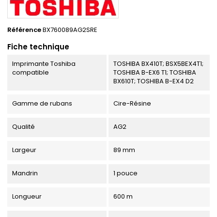
Référence
BX760089AG2SRE
Fiche technique
Imprimante Toshiba
TOSHIBA BX410T; BSX5BEX4T1;
compatible
TOSHIBA B-EX6 T1; TOSHIBA
BX610T; TOSHIBA B-EX4 D2
Gamme de rubans
Cire-Résine
Qualité
AG2
Largeur
89 mm
Mandrin
1 pouce
Longueur
600 m