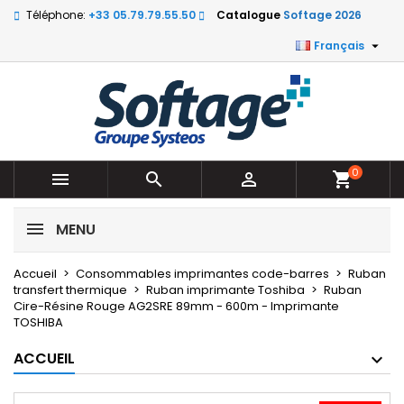
Téléphone:
+33 05.79.79.55.50
Catalogue
Softage 2026

Français
0



shopping_cart
MENU
Accueil
Consommables imprimantes code-barres
Ruban
transfert thermique
Ruban imprimante Toshiba
Ruban
Cire-Résine Rouge AG2SRE 89mm - 600m - Imprimante
TOSHIBA
ACCUEIL