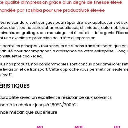
te qualité d’impression grâce à un degré de finesse élevé
ndée par Toshiba pour une productivité élevée
résine standard sont conçues pour répondre aux applications et aux 
ilisées dans les industries pharmaceutiques, chimiques, automobiles e
solvants, au grattage, aux maculages et à certains detergents. Elles 
nt une excellente protection de la tête d’impression.
re parmi les principaux fournisseurs de rubans transfert thermique 
 fiabilité pour accompagner la croissance de votre entreprise. Conçus
nstituent le choix idéal.
 tous nos produits, nos consommables sont conçus pour améliorer l’ef
 de livraison et de transport. Cette approche vous permet non seule
 “vert”.
RISTIQUES
urabilité avec un excellente résistance aux solvants
nce à la chaleur jusquà 180ºC/200ºC
ance mécanique supérieure