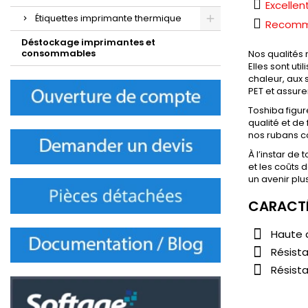
Excellen
Étiquettes imprimante thermique
Recomma
Déstockage imprimantes et
consommables
Nos qualités 
Elles sont ut
chaleur, aux 
PET et assure
Toshiba figu
qualité et de
nos rubans co
À l’instar de
et les coûts
un avenir plus
CARACTÉ
Haute d
Résista
Résist