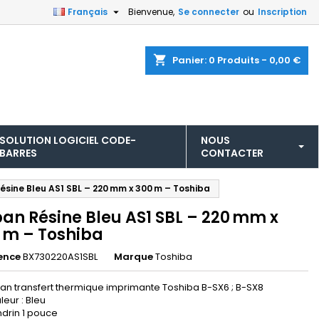

Français
Bienvenue,
Se connecter
ou
Inscription
shopping_cart
Panier:
0
Produits - 0,00 €
SOLUTION LOGICIEL CODE-
NOUS
BARRES
CONTACTER
ésine Bleu AS1 SBL – 220 mm x 300 m – Toshiba
an Résine Bleu AS1 SBL – 220 mm x
 m – Toshiba
ence
BX730220AS1SBL
Marque
Toshiba
an transfert thermique imprimante Toshiba B-SX6 ; B-SX8
leur : Bleu
drin 1 pouce