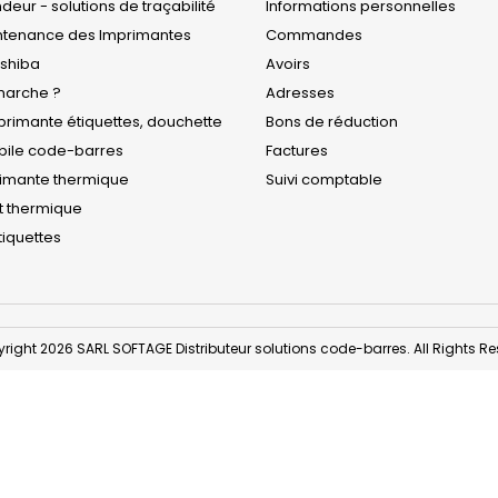
eur - solutions de traçabilité
Informations personnelles
ntenance des Imprimantes
Commandes
oshiba
Avoirs
arche ?
Adresses
rimante étiquettes, douchette
Bons de réduction
obile code-barres
Factures
rimante thermique
Suivi comptable
t thermique
iquettes
right 2026 SARL SOFTAGE Distributeur solutions code-barres. All Rights Re