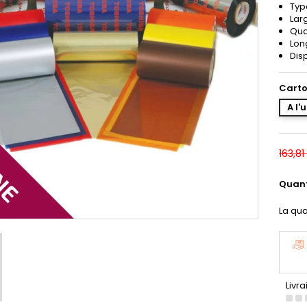
Typ
Lar
Qual
Lon
Dis
Carto
A l'
163,81
Quant
La qua
Livra