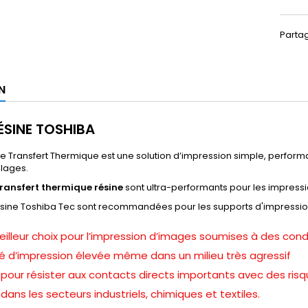
Parta
N
ÉSINE TOSHIBA
e Transfert Thermique est une solution d’impression simple, perform
llages.
ransfert thermique résine
sont ultra-performants pour les impress
ésine Toshiba Tec sont recommandées pour les supports d'impression 
illeur choix pour l’impression d’images soumises à des cond
té d’impression élevée même dans un milieu très agressif
our résister aux contacts directs importants avec des risq
ns les secteurs industriels, chimiques et textiles.