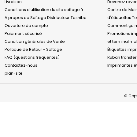
Livraison
Devenez revend
Conditions d'utilisation du site softage.fr
Centre de Mai
A propos de Softage Distributeur Toshiba
d'étiquettes T
Ouverture de compte
Comment ça m
Paiement sécurisé
Promotions imp
Condition générales de Vente
et terminal m
Politique de Retour - Softage
Étiquettes imp
FAQ (questions fréquentes)
Ruban transfer
Contactez-nous
Imprimantes ét
plan-site
© Copy