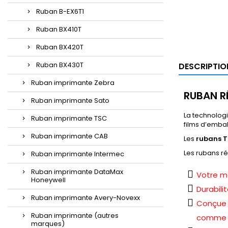
Ruban B-EX6T1
Ruban BX410T
Ruban BX420T
Ruban BX430T
DESCRIPTIO
Ruban imprimante Zebra
RUBAN R
Ruban imprimante Sato
La technologi
Ruban imprimante TSC
films d’emba
Ruban imprimante CAB
Les
rubans T
Les rubans r
Ruban imprimante Intermec
Ruban imprimante DataMax
Votre me
Honeywell
Durabili
Ruban imprimante Avery-Novexx
Conçue p
Ruban imprimante (autres
comme da
marques)