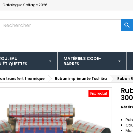
Catalogue
Softage 2026

ROULEAU
MATÉRIELS CODE-
D'ÉTIQUETTES
BARRES
an transfert thermique
Ruban imprimante Toshiba
Ruban R
Rub
Prix réduit
300
Référ
Rub
Cou
Man