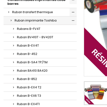
barres
Ruban transfert thermique
Ruban imprimante Toshiba
Rubans B-FV4T
Ruban BV410T - BV420T
Ruban B-EV4T
Ruban B-452
Ruban B-SA4 TP/TM
Ruban BA410 BA420
Ruban B-852
Ruban B-EX4 T2
Ruban B-EX6 T3
Ruban B-EX4T1