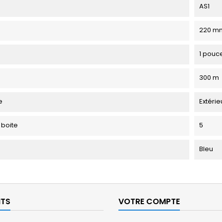
AS1
220 m
1 pouc
300 m
e
Extérie
 boite
5
Bleu
ITS
VOTRE COMPTE