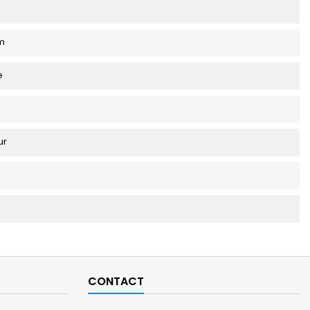
m
e
ur
CONTACT