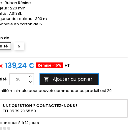
e : Ruban Résine
geur : 220 mm
ité : AS1SBL
gueur du rouleau : 300 m
ponible en carton de 5
n de
unité
5
139,24 €
Remise -15%
HT
 €
Ajouter au panier
ité

ntité minimale pour pouvoir commander ce produit est 20.
UNE QUESTION ? CONTACTEZ-NOUS !
TEL 05.79.79.55.50
ison sous 8 à 12 jours