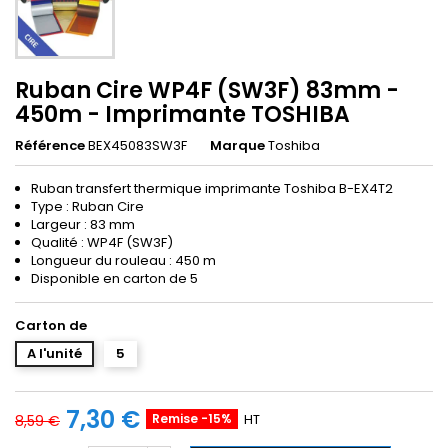
Ruban Cire WP4F (SW3F) 83mm -
450m - Imprimante TOSHIBA
Référence
BEX45083SW3F
Marque
Toshiba
Ruban transfert thermique imprimante Toshiba B-EX4T2
Type : Ruban Cire
Largeur : 83 mm
Qualité : WP4F (SW3F)
Longueur du rouleau : 450 m
Disponible en carton de 5
Carton de
A l'unité
5
7,30 €
Remise -15%
HT
8,59 €