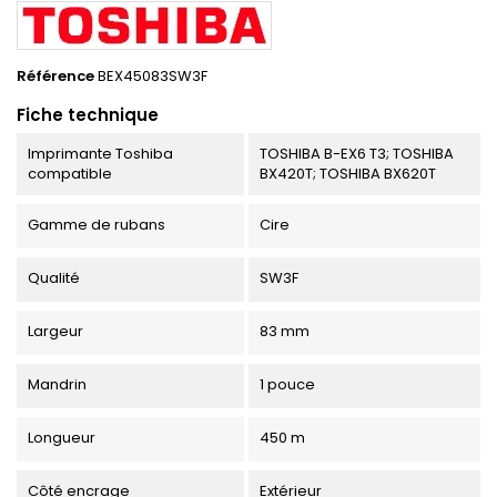
Référence
BEX45083SW3F
Fiche technique
Imprimante Toshiba
TOSHIBA B-EX6 T3; TOSHIBA
compatible
BX420T; TOSHIBA BX620T
Gamme de rubans
Cire
Qualité
SW3F
Largeur
83 mm
Mandrin
1 pouce
Longueur
450 m
Côté encrage
Extérieur