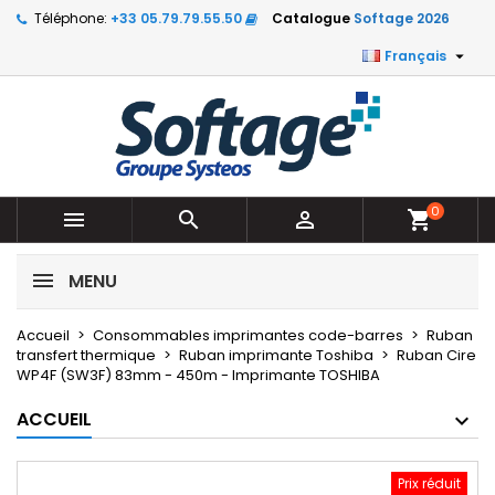
Téléphone:
+33 05.79.79.55.50
Catalogue
Softage 2026

Français
0



shopping_cart
MENU
Accueil
Consommables imprimantes code-barres
Ruban
transfert thermique
Ruban imprimante Toshiba
Ruban Cire
WP4F (SW3F) 83mm - 450m - Imprimante TOSHIBA
ACCUEIL
Prix réduit