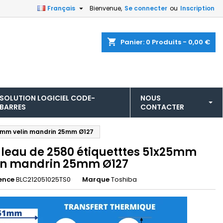

Français
Bienvenue,
Se connecter
ou
Inscription
shopping_cart
Panier:
0
Produits - 0,00 €
SOLUTION LOGICIEL CODE-
NOUS
BARRES
CONTACTER
5mm velin mandrin 25mm Ø127
leau de 2580 étiquetttes 51x25mm
in mandrin 25mm Ø127
ence
BLC212051025TS0
Marque
Toshiba