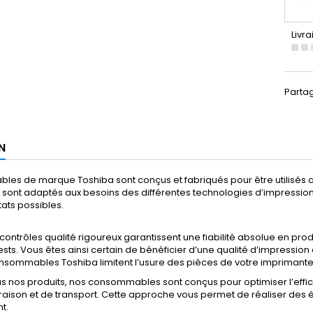
Livra
Parta
N
les de marque Toshiba sont conçus et fabriqués pour être utilisés
ls sont adaptés aux besoins des différentes technologies d’impression a
tats possibles.
s contrôles qualité rigoureux garantissent une fiabilité absolue en pro
sts. Vous êtes ainsi certain de bénéficier d’une qualité d’impression d
nsommables Toshiba limitent l’usure des pièces de votre imprimante
tous nos produits, nos consommables sont conçus pour optimiser l’effi
ivraison et de transport. Cette approche vous permet de réaliser de
t.