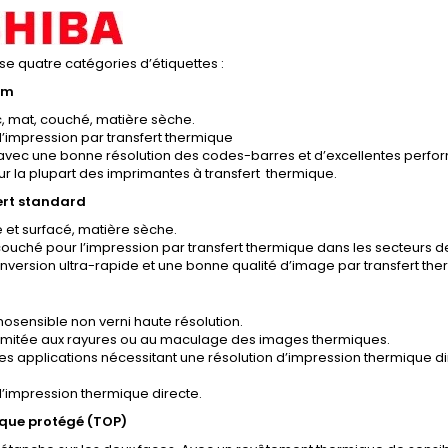
e quatre catégories d’étiquettes :
um
, mat, couché, matière sèche.
’impression par transfert thermique
, avec une bonne résolution des codes-barres et d’excellentes per
r la plupart des imprimantes à transfert thermique.
ert standard
 et surfacé, matière sèche.
ouché pour l’impression par transfert thermique dans les secteurs de 
nversion ultra-rapide et une bonne qualité d’image par transfert the
osensible non verni haute résolution.
limitée aux rayures ou au maculage des images thermiques.
les applications nécessitant une résolution d’impression thermique d
’impression thermique directe.
ique protégé (TOP)