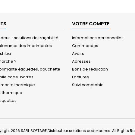
ITS
VOTRE COMPTE
eur - solutions de traçabilité
Informations personnelles
ntenance des Imprimantes
Commandes
oshiba
Avoirs
arche ?
Adresses
rimante étiquettes, douchette
Bons de réduction
obile code-barres
Factures
rimante thermique
Suivi comptable
t thermique
iquettes
right 2026 SARL SOFTAGE Distributeur solutions code-barres. All Rights Re