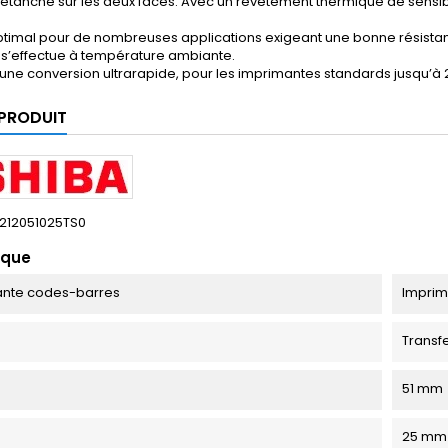
 étanche sur les deux faces. Avec un revêtement thermique de sensib
optimal pour de nombreuses applications exigeant une bonne résist
 s’effectue à température ambiante.
une conversion ultrarapide, pour les imprimantes standards jusqu’à
 PRODUIT
212051025TS0
ique
ante codes-barres
Imprim
Transf
51 mm
25 mm