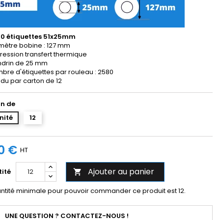
0 étiquettes 51x25mm
mètre bobine : 127 mm
ression transfert thermique
drin de 25 mm
bre d'étiquettes par rouleau : 2580
du par carton de 12
n de
unité
12
0 €
HT
Ajouter au panier
ité

ntité minimale pour pouvoir commander ce produit est 12.
UNE QUESTION ? CONTACTEZ-NOUS !