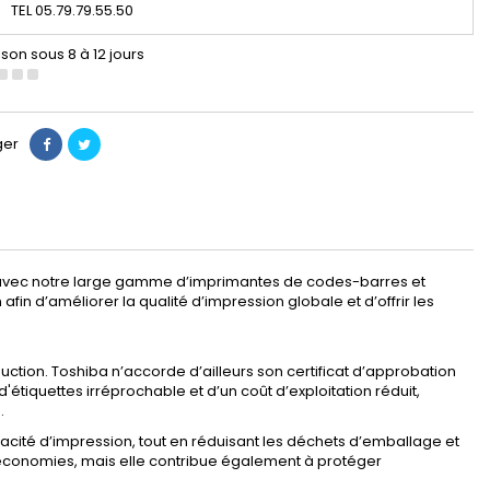
TEL 05.79.79.55.50
ison sous 8 à 12 jours
ger
 avec notre large gamme d’imprimantes de codes-barres et
fin d’améliorer la qualité d’impression globale et d’offrir les
duction. Toshiba n’accorde d’ailleurs son certificat d’approbation
'étiquettes irréprochable et d’un coût d’exploitation réduit,
.
cacité d’impression, tout en réduisant les déchets d’emballage et
s économies, mais elle contribue également à protéger