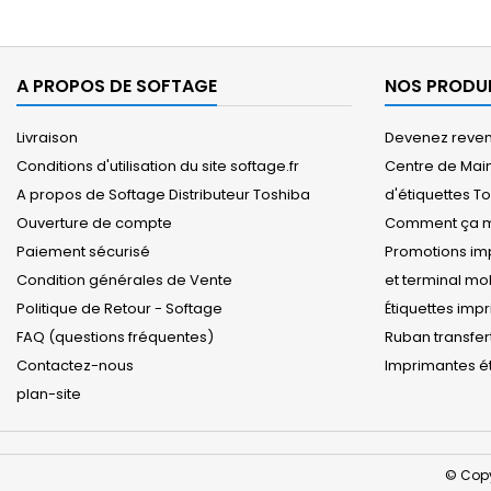
A PROPOS DE SOFTAGE
NOS PRODU
Livraison
Devenez revend
Conditions d'utilisation du site softage.fr
Centre de Mai
A propos de Softage Distributeur Toshiba
d'étiquettes T
Ouverture de compte
Comment ça m
Paiement sécurisé
Promotions imp
Condition générales de Vente
et terminal m
Politique de Retour - Softage
Étiquettes imp
FAQ (questions fréquentes)
Ruban transfer
Contactez-nous
Imprimantes ét
plan-site
© Copy