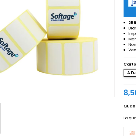
258
Dia
Imp
Man
Nom
Ven
Carto
A l'
8,5
Quant
La qua