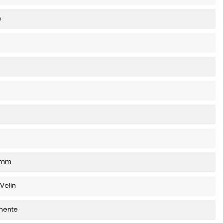
m
5 mm
Velin
nente