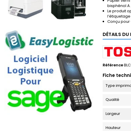
Papier verni
bisphénol A.
Le produit 
l’étiquetage
Conçu pour 
DÉTAILS DU
Référence
BLC
Fiche techn
Type imprim
Qualité
Largeur
Hauteur