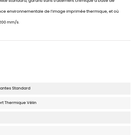
ilité standard, garanti sans traitement chimique à base de
ance environnementale de l’image imprimée thermique, et où
 200 mm/s.
antes Standard
ert Thermique Vélin