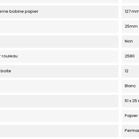
erne bobine papier
127 m
25mm
Non
r rouleau
2580
 boite
12
Blanc
51 x 2
Papier 
Perma