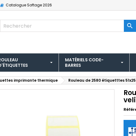
Catalogue
Softage 2026

ROULEAU
MATÉRIELS CODE-
D'ÉTIQUETTES
BARRES
quettes imprimante thermique
Rouleau de 2580 étiquetttes 51x2
Rou
vel
Référ