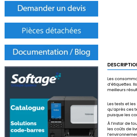
DESCRIPTIO
Les consommab
d’étiquettes. I
meilleurs résul
Les tests et le
qu’après ces te
puisque les co
À l’instar de 
les coûts de l
l’environnemen