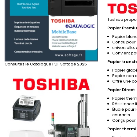
Toshiba propos
Papier Premi
Papier blanc
Conçu pour l
universelle
Convient pou
Papier transf
Consultez le Catalogue PDF Softage 2025
Papier glacé
Papier non c
Offre une co
Papier Direct
Papier therm
Résistance 
Étudié pour 
courants.
Conçu pour l
Papier therm