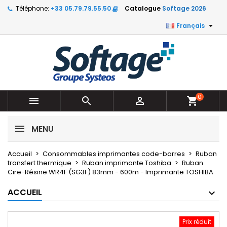
Téléphone:
+33 05.79.79.55.50
Catalogue
Softage 2026

Français
0



shopping_cart
MENU
Accueil
Consommables imprimantes code-barres
Ruban
transfert thermique
Ruban imprimante Toshiba
Ruban
Cire-Résine WR4F (SG3F) 83mm - 600m - Imprimante TOSHIBA
ACCUEIL
Prix réduit