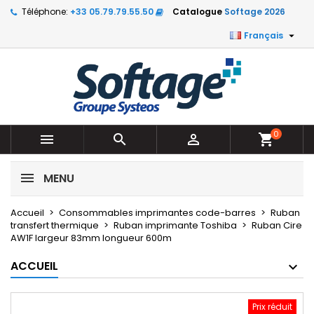
Téléphone:
+33 05.79.79.55.50
Catalogue
Softage 2026

Français
0



shopping_cart
MENU
Accueil
Consommables imprimantes code-barres
Ruban
transfert thermique
Ruban imprimante Toshiba
Ruban Cire
AW1F largeur 83mm longueur 600m
ACCUEIL
Prix réduit