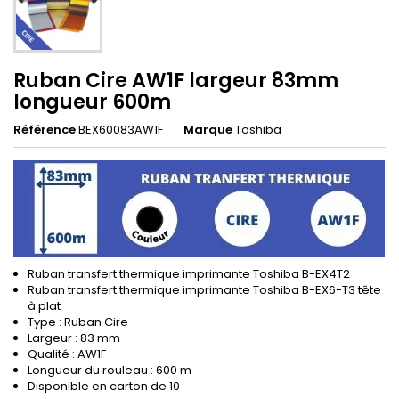
Ruban Cire AW1F largeur 83mm
longueur 600m
Référence
BEX60083AW1F
Marque
Toshiba
Ruban transfert thermique imprimante Toshiba B-EX4T2
Ruban transfert thermique imprimante Toshiba B-EX6-T3 tête
à plat
Type : Ruban Cire
Largeur : 83 mm
Qualité : AW1F
Longueur du rouleau : 600 m
Disponible en carton de 10