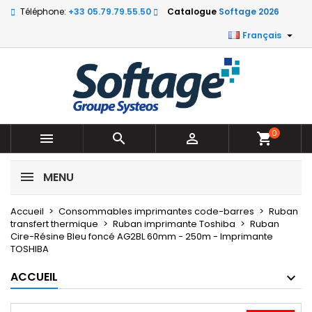
Téléphone:
+33 05.79.79.55.50
Catalogue
Softage 2026

Français
0



shopping_cart
MENU
Accueil
Consommables imprimantes code-barres
Ruban
transfert thermique
Ruban imprimante Toshiba
Ruban
Cire-Résine Bleu foncé AG2BL 60mm - 250m - Imprimante
TOSHIBA
ACCUEIL