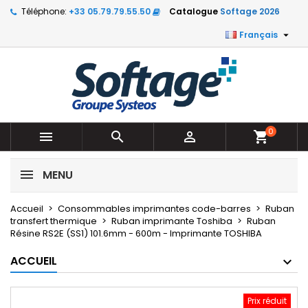
Téléphone:
+33 05.79.79.55.50
Catalogue
Softage 2026

Français
0



shopping_cart
MENU
Accueil
Consommables imprimantes code-barres
Ruban
transfert thermique
Ruban imprimante Toshiba
Ruban
Résine RS2E (SS1) 101.6mm - 600m - Imprimante TOSHIBA
ACCUEIL
Prix réduit