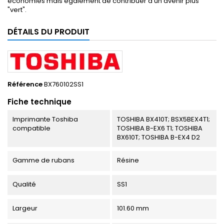
économies mais également de contribuer à un avenir plus
"vert".
DÉTAILS DU PRODUIT
Référence
BX760102SS1
Fiche technique
Imprimante Toshiba
TOSHIBA BX410T; BSX5BEX4T1;
compatible
TOSHIBA B-EX6 T1; TOSHIBA
BX610T; TOSHIBA B-EX4 D2
Gamme de rubans
Résine
Qualité
SS1
Largeur
101.60 mm