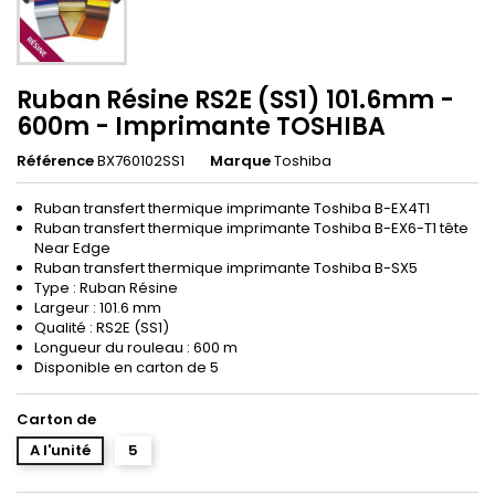
Ruban Résine RS2E (SS1) 101.6mm -
600m - Imprimante TOSHIBA
Référence
BX760102SS1
Marque
Toshiba
Ruban transfert thermique imprimante Toshiba B-EX4T1
Ruban transfert thermique imprimante Toshiba B-EX6-T1 tête
Near Edge
Ruban transfert thermique imprimante Toshiba B-SX5
Type : Ruban Résine
Largeur : 101.6 mm
Qualité : RS2E (SS1)
Longueur du rouleau : 600 m
Disponible en carton de 5
Carton de
A l'unité
5