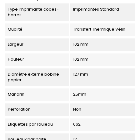
Type imprimante codes-
Imprimantes Standard
barres
Qualité
Transfert Thermique Vélin
Largeur
102 mm
Hauteur
102 mm
Diamètre externe bobine
127 mm
papier
Mandrin
25mm
Perforation
Non
Etiquettes par rouleau
662
Rouleaux par boite
12