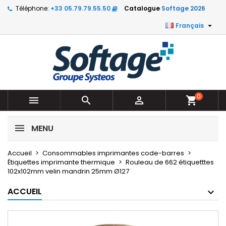
Téléphone:
+33 05.79.79.55.50
Catalogue
Softage 2026

Français
0



shopping_cart
MENU
Accueil
Consommables imprimantes code-barres
Étiquettes imprimante thermique
Rouleau de 662 étiquetttes
102x102mm velin mandrin 25mm Ø127
ACCUEIL