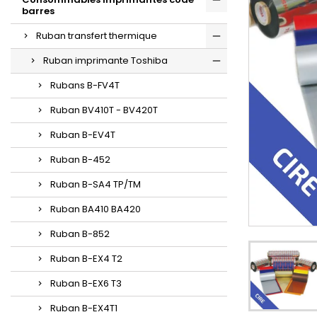
barres
Ruban transfert thermique
Ruban imprimante Toshiba
Rubans B-FV4T
Ruban BV410T - BV420T
Ruban B-EV4T
Ruban B-452
Ruban B-SA4 TP/TM
Ruban BA410 BA420
Ruban B-852
Ruban B-EX4 T2
Ruban B-EX6 T3
Ruban B-EX4T1