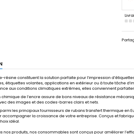
Livra
Parta
N
re-résine constituent la solution parfaite pour l’impression d’étiquett
les, étiquettes volantes, applications en extérieur ou à toute tâche 
tance aux conditions climatiques extrêmes, elles conviennent parfaite
 chimique de l’encre assure de bons niveaux de résistance mécaniq
vec des images et des codes-barres clairs et nets.
 parmi les principaux fournisseurs de rubans transfert thermique en
our accompagner la croissance de votre entreprise. Conçus et fabriqué
hoix idéal.
tous nos produits, nos consommables sont conçus pour améliorer l’effi