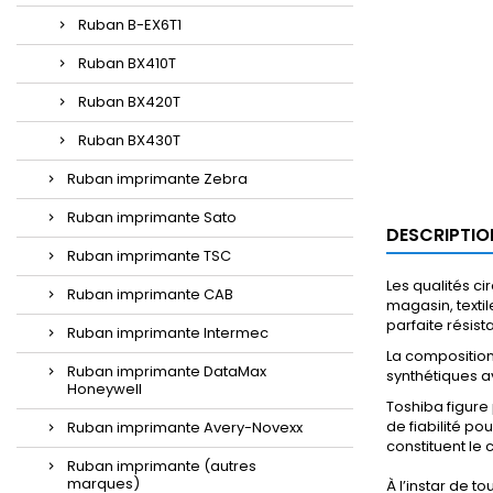
Ruban B-EX6T1
Ruban BX410T
Ruban BX420T
Ruban BX430T
Ruban imprimante Zebra
Ruban imprimante Sato
DESCRIPTIO
Ruban imprimante TSC
Les qualités ci
Ruban imprimante CAB
magasin, texti
parfaite résis
Ruban imprimante Intermec
La composition
Ruban imprimante DataMax
synthétiques a
Honeywell
Toshiba figure
de fiabilité p
Ruban imprimante Avery-Novexx
constituent le c
Ruban imprimante (autres
marques)
À l’instar de 