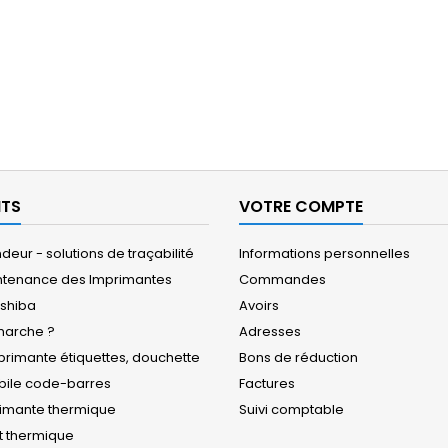
ITS
VOTRE COMPTE
eur - solutions de traçabilité
Informations personnelles
ntenance des Imprimantes
Commandes
oshiba
Avoirs
arche ?
Adresses
rimante étiquettes, douchette
Bons de réduction
obile code-barres
Factures
rimante thermique
Suivi comptable
t thermique