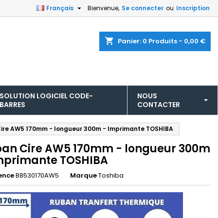

Français
Bienvenue,
Se connecter
ou
Inscription
shopping_cart
Panier:
0
Produits - 0,00 €
SOLUTION LOGICIEL CODE-
NOUS
BARRES
CONTACTER
ire AW5 170mm - longueur 300m - Imprimante TOSHIBA
an Cire AW5 170mm - longueur 300m
mprimante TOSHIBA
ence
B8530170AW5
Marque
Toshiba