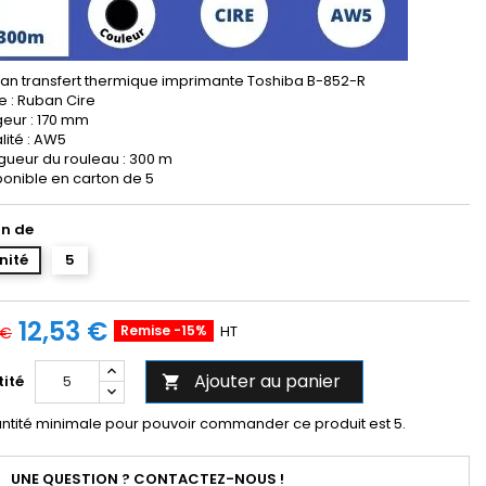
an transfert thermique imprimante Toshiba B-852-R
e : Ruban Cire
geur : 170 mm
lité : AW5
gueur du rouleau : 300 m
ponible en carton de 5
n de
unité
5
12,53 €
Remise -15%
HT
 €
Ajouter au panier
ité

ntité minimale pour pouvoir commander ce produit est 5.
UNE QUESTION ? CONTACTEZ-NOUS !