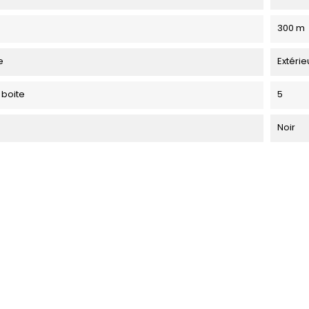
300 m
e
Extérie
 boite
5
Noir