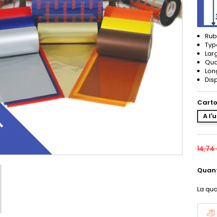
Rub
Typ
Lar
Qua
Lon
Dis
Carto
A l'
14,74
Quant
La qua