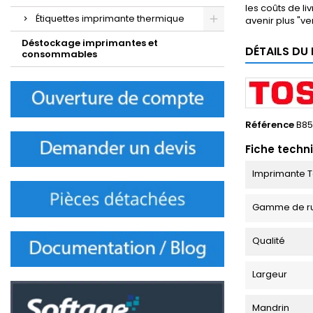
les coûts de l
Étiquettes imprimante thermique
avenir plus "ver
Déstockage imprimantes et
DÉTAILS DU
consommables
Référence
B8
Fiche techn
Imprimante T
Gamme de r
Qualité
Largeur
Mandrin