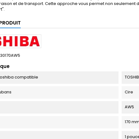
ivraison et de transport. Cette approche vous permet non seulement
t".
 PRODUIT
530170AW5
ique
oshiba compatible
TOSHIB
ubans
Cire
AW5
170 m
1 pouc