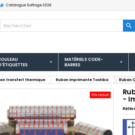
Catalogue
Softage 2026

ROULEAU
MATÉRIELS CODE-
D'ÉTIQUETTES
BARRES
an transfert thermique
Ruban imprimante Toshiba
Ruban C
Rub
Prix réduit
- I
Référ