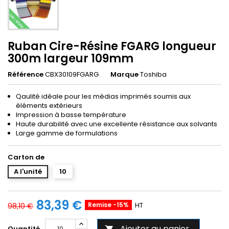
Ruban Cire-Résine FGARG longueur
300m largeur 109mm
Référence
CBX30109FGARG
Marque
Toshiba
Qaulité idéale pour les médias imprimés soumis aux
éléments extérieurs
Impression à basse température
Haute durabilité avec une excellente résistance aux solvants
Large gamme de formulations
Carton de
A l'unité
10
83,39 €
Remise -15%
HT
98,10 €
Ajouter au panier
Quantité