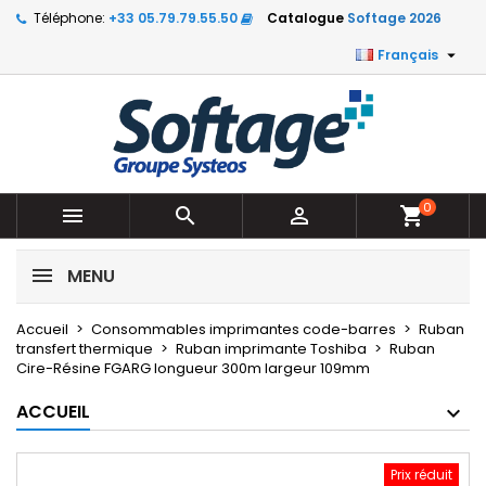
Téléphone:
+33 05.79.79.55.50
Catalogue
Softage 2026

Français
0



shopping_cart
MENU
Accueil
Consommables imprimantes code-barres
Ruban
transfert thermique
Ruban imprimante Toshiba
Ruban
Cire-Résine FGARG longueur 300m largeur 109mm
ACCUEIL
Prix réduit