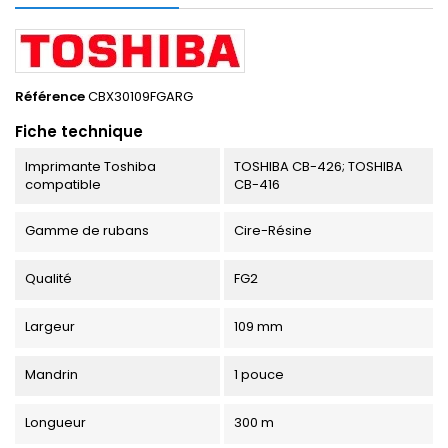
Référence
CBX30109FGARG
Fiche technique
Imprimante Toshiba
TOSHIBA CB-426; TOSHIBA
compatible
CB-416
Gamme de rubans
Cire-Résine
Qualité
FG2
Largeur
109 mm
Mandrin
1 pouce
Longueur
300 m