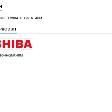
N
mois B-EX904-H-QM-R-48M
 PRODUIT
X904HQMR48M