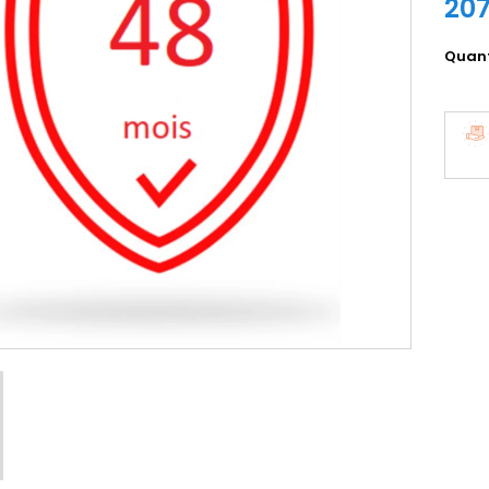
207
Quant