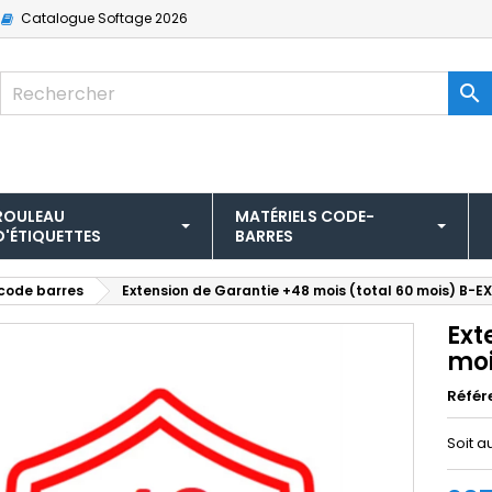
Catalogue
Softage 2026

ROULEAU
MATÉRIELS CODE-
D'ÉTIQUETTES
BARRES
code barres
Extension de Garantie +48 mois (total 60 mois) B
Ext
mo
Référ
Soit a