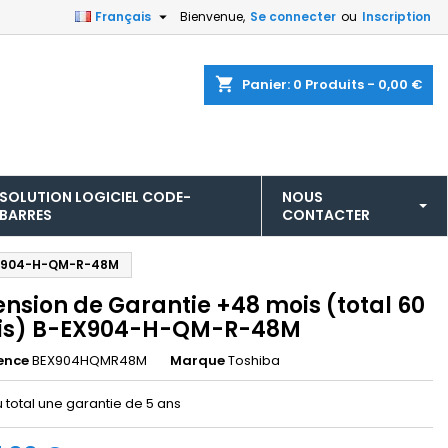

Français
Bienvenue,
Se connecter
ou
Inscription
shopping_cart
Panier:
0
Produits - 0,00 €
SOLUTION LOGICIEL CODE-
NOUS
BARRES
CONTACTER
-EX904-H-QM-R-48M
ension de Garantie +48 mois (total 60
is) B-EX904-H-QM-R-48M
ence
BEX904HQMR48M
Marque
Toshiba
u total une garantie de 5 ans