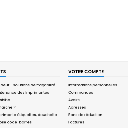
ITS
VOTRE COMPTE
eur - solutions de traçabilité
Informations personnelles
ntenance des Imprimantes
Commandes
oshiba
Avoirs
arche ?
Adresses
rimante étiquettes, douchette
Bons de réduction
obile code-barres
Factures