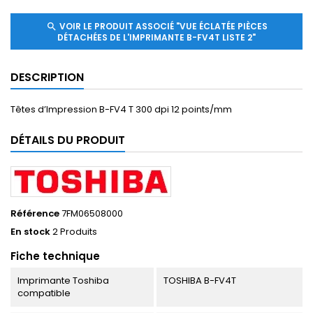
VOIR LE PRODUIT ASSOCIÉ "VUE ÉCLATÉE PIÈCES
search
DÉTACHÉES DE L'IMPRIMANTE B-FV4T LISTE 2"
DESCRIPTION
Têtes d’Impression B-FV4 T 300 dpi 12 points/mm
DÉTAILS DU PRODUIT
Référence
7FM06508000
En stock
2 Produits
Fiche technique
Imprimante Toshiba
TOSHIBA B-FV4T
compatible