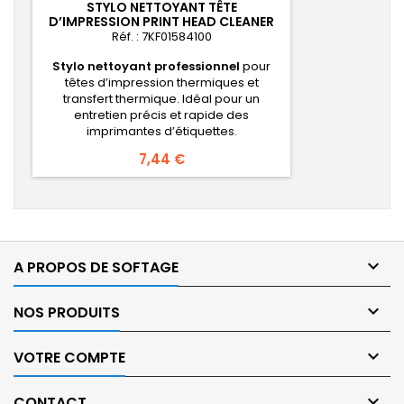
STYLO NETTOYANT TÊTE
D’IMPRESSION PRINT HEAD CLEANER
(TH-1000N RII)
Réf. : 7KF01584100
Stylo nettoyant professionnel
pour
têtes d’impression thermiques et
transfert thermique. Idéal pour un
entretien précis et rapide des
imprimantes d’étiquettes.
Prix
7,44 €

A PROPOS DE SOFTAGE

NOS PRODUITS

VOTRE COMPTE

CONTACT