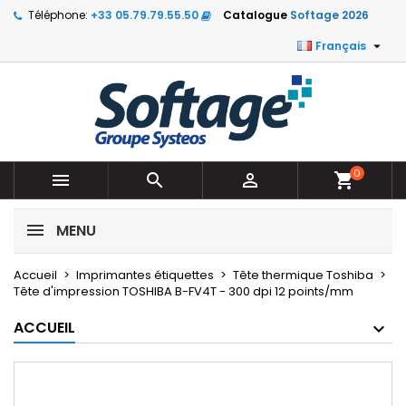
Téléphone:
+33 05.79.79.55.50
Catalogue
Softage 2026

Français
0



shopping_cart
MENU
Accueil
Imprimantes étiquettes
Tête thermique Toshiba
Tête d'impression TOSHIBA B-FV4T - 300 dpi 12 points/mm
ACCUEIL